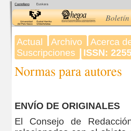
Castellano
Euskara
Boletín
Actual
Archivo
Acerca d
Suscripciones
ISSN: 225
Normas para autores
ENVÍO DE ORIGINALES
El Consejo de Redacción