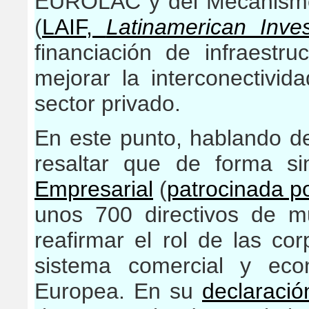
EUROLAC
y del Mecanismo
(
LAIF,
Latinamerican Inves
financiación de infraestr
mejorar la interconectivid
sector privado.
En este punto, hablando d
resaltar que de forma s
Empresarial
(
patrocinada p
unos 700 directivos de mu
reafirmar el
rol de las cor
sistema comercial y eco
Europea. En su
declaració