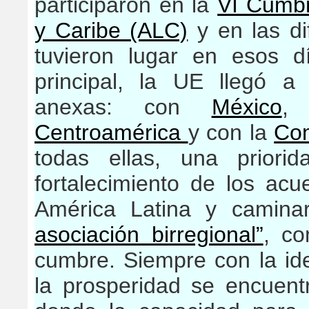
participaron en la
VI Cumbr
y Caribe (ALC)
y en las di
tuvieron lugar en esos d
principal, la UE llegó a
anexas: con
México
Centroamérica
y con la
Co
todas ellas, una priori
fortalecimiento de los ac
América Latina y camin
asociación birregional”
, co
cumbre. Siempre con la id
la prosperidad se encuent