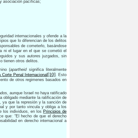
 y asociación pacíficas;
guridad internacionales y ofende a la
pios que lo diferencian de los delitos
responsables de cometerlo, basándose
 ni el lugar en el que se cometió el
guidos y sus autores juzgados, sin
 tienen otros delitos.
mino (
apartheid
significa literalmente
[10]
a Corte Penal Internacional
. Esto
miento de otros regimenes basados en
dos, aunque Israel no haya ratificado
a obligado mediante la ratificación de
, ya que la represión y la sanción de
l y por tanto vincula y obliga a los
e los individuos, en los
Principios de
ce que: “El hecho de que el derecho
sabilidad en derecho internacional a