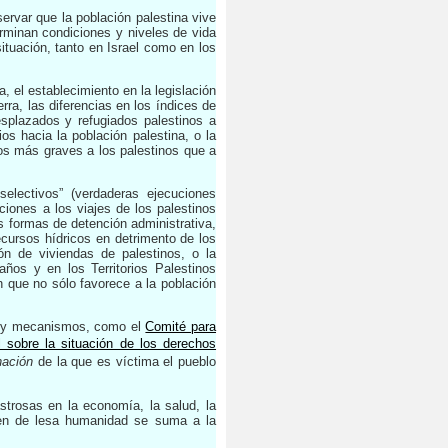
servar que la población palestina vive
erminan condiciones y niveles de vida
ituación, tanto en Israel como en los
, el establecimiento en la legislación
erra, las diferencias en los índices de
esplazados y refugiados palestinos a
ios hacia la población palestina, o la
os más graves a los palestinos que a
electivos” (verdaderas ejecuciones
ciones a los viajes de los palestinos
as formas de detención administrativa,
recursos hídricos en detrimento de los
ción de viviendas de palestinos, o la
años y en los Territorios Palestinos
 que no sólo favorece a la población
os y mecanismos, como el
Comité para
l sobre la situación de los derechos
nación
de la que es víctima el pueblo
trosas en la economía, la salud, la
en de lesa humanidad se suma a la