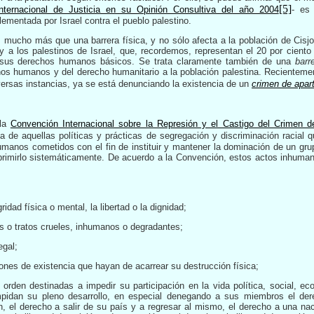
[5]
Internacional de Justicia en su Opinión Consultiva del año 2004
- es
lementada por Israel contra el pueblo palestino.
s mucho más que una barrera física, y no sólo afecta a la población de Cisjo
 a los palestinos de Israel, que, recordemos, representan el 20 por ciento
 sus derechos humanos básicos. Se trata claramente también de una
barr
hos humanos y del derecho humanitario a la población palestina. Recientemen
ersas instancias, ya se está denunciando la existencia de un
crimen de apart
 la
Convención Internacional sobre la Represión y el Castigo del Crimen 
ata de aquellas políticas y prácticas de segregación y discriminación racial 
manos cometidos con el fin de instituir y mantener la dominación de un gru
primirlo sistemáticamente. De acuerdo a la Convención, estos actos inhumano
ridad física o mental, la libertad o la dignidad;
as o tratos crueles, inhumanos o degradantes;
egal;
iones de existencia que hayan de acarrear su destrucción física;
 orden destinadas a impedir su participación en la vida política, social, ec
pidan su pleno desarrollo, en especial denegando a sus miembros el dere
n, el derecho a salir de su país y a regresar al mismo, el derecho a una naci