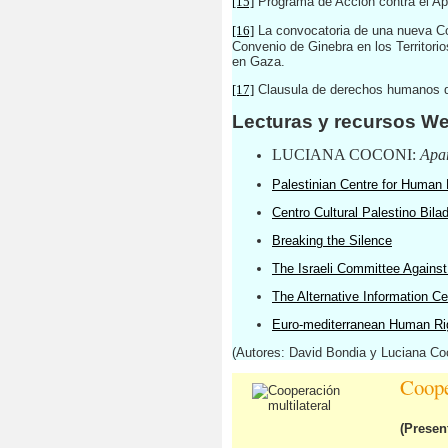
[15]
Programa de Acción contra el Ap
[16]
La convocatoria de una nueva Con
Convenio de Ginebra en los Territori
en Gaza.
[17]
Clausula de derechos humanos del
Lecturas y recursos 
LUCIANA COCONI:
Apar
Palestinian Centre for Human 
Centro Cultural Palestino Bilad
Breaking the Silence
The Israeli Committee Agains
The Alternative Information Ce
Euro-mediterranean Human Ri
(Autores: David Bondia y Luciana Co
Coope
(Presen