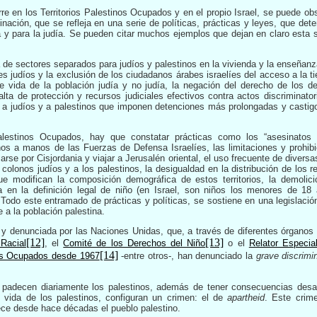
re en los Territorios Palestinos Ocupados y en el propio Israel, se puede ob
nación, que se refleja en una serie de políticas, prácticas y leyes, que det
na y para la judía. Se pueden citar muchos ejemplos que dejan en claro esta s
a de sectores separados para judíos y palestinos en la vivienda y la enseñanza
es judíos y la exclusión de los ciudadanos árabes israelíes del acceso a la ti
de vida de la población judía y no judía, la negación del derecho de los d
falta de protección y recursos judiciales efectivos contra actos discriminator
es a judíos y a palestinos que imponen detenciones más prolongadas y castig
Palestinos Ocupados, hay que constatar prácticas como los “asesinatos s
tinos a manos de las Fuerzas de Defensa Israelíes, las limitaciones y prohibi
se por Cisjordania y viajar a Jerusalén oriental, el uso frecuente de divers
s colonos judíos y a los palestinos, la desigualdad en la distribución de los 
que modifican la composición demográfica de
estos territorios, la demoli
ida en la definición legal de niño (en Israel, son niños los menores de 18 
odo este entramado de prácticas y políticas, se sostiene en una legislación
 a la población palestina.
 y denunciada por las Naciones Unidas, que, a través de diferentes órgan
[12]
[13]
 Racial
, el
Comité de los Derechos del Niño
o el
Relator Especia
[14]
nos Ocupados desde 1967
-entre otros-, han denunciado la
grave discrimi
adecen diariamente los palestinos, además de tener consecuencias desas
e vida de los palestinos, configuran un crimen: el de
apartheid
. Este crim
ece desde hace décadas el pueblo palestino.