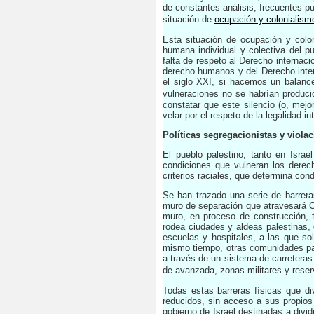
de constantes análisis, frecuentes p
situación de
ocupación y colonialism
Esta situación de ocupación y colon
humana individual y colectiva del p
falta de respeto al Derecho internaci
derecho humanos y del Derecho intern
el siglo XXI, si hacemos un balanc
vulneraciones no se habrían produci
constatar que este silencio (o, mejo
velar por el respeto de la legalidad in
Políticas segregacionistas y viola
El pueblo palestino, tanto en Isra
condiciones que vulneran los derec
criterios raciales, que determina cond
Se han trazado una serie de barrera
muro de separación que atravesará Ci
muro, en proceso de construcción, 
rodea ciudades y aldeas palestinas,
escuelas y hospitales, a las que so
mismo tiempo, otras comunidades pa
a través de un sistema de carreteras
de avanzada, zonas militares y reser
Todas estas barreras físicas que di
reducidos, sin acceso a sus propio
gobierno de Israel destinadas a divid