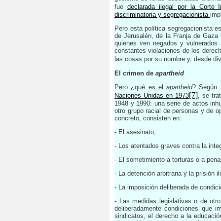
fue
declarada ilegal por la Corte 
discriminatoria y segregacionista
imp
Pero esta política segregacionista e
de Jerusalén, de la Franja de Gaza y
quienes ven negados y vulnerados
constantes violaciones de los derec
las cosas por su nombre y, desde div
El crimen de
apartheid
Pero ¿qué es el
apartheid
? Según
[7]
Naciones Unidas en 1973
, se tr
1948 y 1990: una serie de actos inhu
otro grupo racial de personas y de o
concreto, consisten en:
- El asesinato;
- Los atentados graves contra la integ
- El sometimiento a torturas o a pen
- La detención arbitraria y la prisión il
- La imposición deliberada de condic
- Las medidas legislativas o de otro
deliberadamente condiciones que im
sindicatos, el derecho a la educació