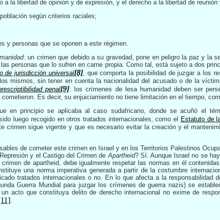
o a la libertad de opinión y de expresión, y el derecho a la libertad de reunión
población según criterios raciales;
nes y personas que se oponen a este régimen.
umanidad
: un crimen que debido a su gravedad, pone en peligro la paz y la se
as personas que lo sufren en carne propia. Como tal, está sujeto a dos princi
[8]
io de jurisdicción universal
, que comporta la posibilidad de juzgar a los 
los mismos, sin tener en cuenta la nacionalidad del acusado o de la víctima
[9]
rescriptibilidad penal
: los crímenes de lesa humanidad deben ser perse
ometieron. Es decir, su enjuiciamiento no tiene limitación en el tiempo, como
e en principio se aplicaba al caso sudafricano, donde se acuñó el tér
 sido luego recogido en otros tratados internacionales, como el
Estatuto de l
e crimen sigue vigente y que es necesario evitar la creación y el manteni
bles de cometer este crimen en Israel y en los Territorios Palestinos Ocupa
 Represión y el Castigo del Crimen de
Apartheid
? Sí. Aunque Israel no se hay
al crimen de apartheid, debe igualmente respetar las normas en él contenidas
tituye una norma imperativa generada a partir de la costumbre internaciona
cado tratados internacionales o no. En lo que afecta a la responsabilidad d
gunda Guerra Mundial para juzgar los crímenes de guerra nazis) se estable
un acto que constituya delito de derecho internacional no exime de respon
[11]
.