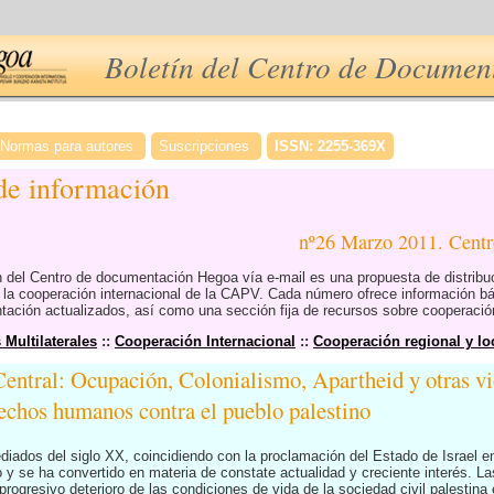
Boletín del Centro de Docume
Normas para autores
Suscripciones
ISSN: 2255-369X
 de información
nº26 Marzo 2011. Cen
ón del Centro de documentación Hegoa vía e-mail es una propuesta de distrib
e la cooperación internacional de la CAPV. Cada número ofrece información b
ción actualizados, así como una sección fija de recursos sobre cooperación
Multilaterales
::
Cooperación Internacional
::
Cooperación regional y loc
entral: Ocupación, Colonialismo, Apartheid y otras vi
rechos humanos contra el pueblo palestino
iados del siglo XX, coincidiendo con la proclamación del Estado de Israel 
 se ha convertido en materia de constate actualidad y creciente interés. La
progresivo deterioro de las condiciones de vida de la sociedad civil palestina