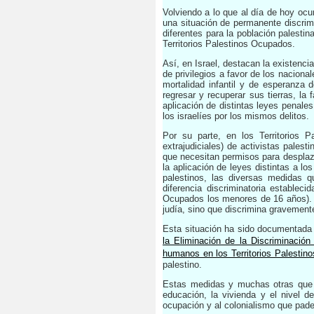
Volviendo a lo que al día de hoy ocur
una situación de permanente discrimi
diferentes para la población palesti
Territorios Palestinos Ocupados.
Así, en Israel, destacan la existenci
de privilegios a favor de los nacional
mortalidad infantil y de esperanza 
regresar y recuperar sus tierras, la 
aplicación de distintas leyes penal
los israelíes por los mismos delitos.
Por su parte, en los Territorios 
extrajudiciales) de activistas pales
que necesitan permisos para desplazar
la aplicación de leyes distintas a lo
palestinos, las diversas medidas 
diferencia discriminatoria establec
Ocupados los menores de 16 años). T
judía, sino que discrimina gravemente
Esta situación ha sido documentada
la Eliminación de la Discriminación
humanos en los Territorios Palesti
palestino.
Estas medidas y muchas otras que p
educación, la vivienda y el nivel d
ocupación y al colonialismo que pad