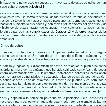
ublicaciones y numerosos enfoques. La mayor parte de estos estudios se han 
[1]
o
que sufre el
pueblo palestino
.
ialismo, siendo contraria al Derecho internacional, comporta a su vez se
ueblo palestino. De forma reiterada, desde diversas instancias nacionales e
onal por parte de Israel hacia el pueblo palestino, así como las graves violac
acional humanitario ordenadas y cometidas por miembros del gobierno y del 
e histórico de esta situación de ocupación y de colonialismo, podemos e
[2]
do sin contar con las
complicidades
de
Estados
y de
otros actores de la
r dicho, crimen de silencio) conlleva una clara omisión del papel de garan
ternacional.
ción de derechos
el como en los Territorios Palestinos Ocupados, está sometido a un régim
hos humanos básicos. Se trata de un sistema de políticas, prácticas y le
iciones y niveles de vida diferentes para la población palestina y para la judía
s físicas y legales que discriminan de forma sistemática al pueblo palesti
sjordania, muro de la vergüenza que ha sido calificado como “valla de segurid
tendrá aproximadamente 700 kilómetros, habiéndose construido hasta aho
 desmembrando comunidades y separando a las personas de sus tierras de l
lo tienen acceso luego de atravesar un sistema de puertas y de permisos 
lestinas quedan aisladas como consecuencia de la expansión de los asentam
 de uso exclusivo para judíos. Más del 38 % del territorio de Cisjordania es
[4]
vas naturales israelíes a las que
los palestinos tienen vedado el acceso
.
viden y separan a la población palestina de la población judía, condenan a
s recursos naturales, como el agua; de este modo, son un ejemplo de las 
ir a la población según criterios raciales. Por ello, se puede afirmar que el 