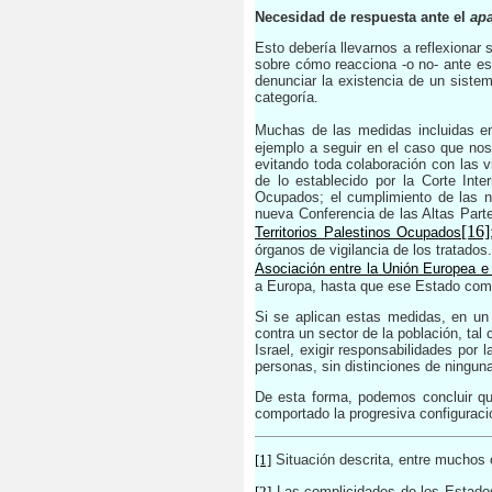
Necesidad de respuesta ante el
apa
Esto debería llevarnos a reflexionar 
sobre cómo reacciona -o no- ante es
denunciar la existencia de un siste
categoría.
Muchas de las medidas incluidas e
ejemplo a seguir en el caso que nos
evitando toda colaboración con las 
de lo establecido por la Corte Inte
Ocupados; el cumplimiento de las no
nueva Conferencia de las Altas Part
[16]
Territorios Palestinos Ocupados
órganos de vigilancia de los tratados
Asociación entre la Unión Europea e 
a Europa, hasta que ese Estado comi
Si se aplican estas medidas, en un
contra un sector de la población, ta
Israel, exigir responsabilidades por
personas, sin distinciones de ningun
De esta forma, podemos concluir q
comportado la progresiva configurac
[1]
Situación descrita, entre muchos 
[2]
Las complicidades de los Estados