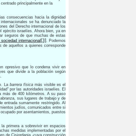
centrado principalmente en la
rias consecuencias hacia la dignidad
 internacionales se ha denunciado la
iones del Derecho internacional de los
ejército israelíes. Ahora bien, ya en
star seguros de que muchas de estas
[3]
 sociedad internacional
. Podemos
tes de aquellos a quienes corresponde
en opresivo que lo condena vivir en
yes que divide a la población según
.
no. La
barrera física
más visible es el
ad” por las autoridades israelíes. El
ra más de 400 kilómetros. A su paso
abranza, sus lugares de trabajo y de
de entrada sumamente restringido. Al
ientos judíos, comunicados entre si
tá ocupado por asentamientos, puestos
 la primera a sobrevivir en espacios
muchas medidas implementadas por el
muro de Cisjordania -cuya construcción