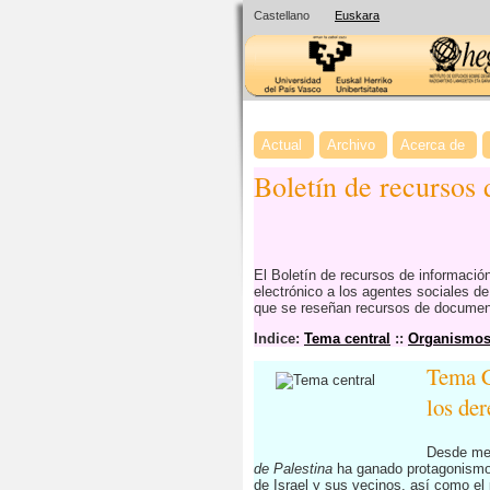
Castellano
Euskara
Actual
Archivo
Acerca de
Boletín de recursos
El Boletín de recursos de informaci
electrónico a los agentes sociales d
que se reseñan recursos de documenta
Indice:
Tema central
::
Organismos 
Tema C
los de
Desde med
de Palestina
ha ganado protagonismo y
de Israel y sus vecinos, así como el 