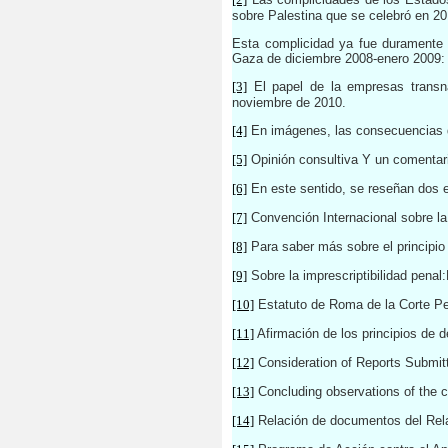
sobre Palestina que se celebró en 20
Esta complicidad ya fue duramente
Gaza de diciembre 2008-enero 2009:
[3]
El papel de la empresas transna
noviembre de 2010.
[4]
En imágenes, las consecuencias 
[5]
O
pinión consultiva
Y un comentar
[6]
En este sentido, se reseñan dos 
[7]
Convención Internacional sobre la
[8]
Para saber más sobre el principi
[9]
Sobre la imprescriptibilidad pen
[10]
Estatuto de Roma de la Corte Pen
[11]
Afirmación de los principios de d
[12]
Consideration of Reports Submitt
[13]
Concluding observations of the co
[14]
Relación de documentos del Rela