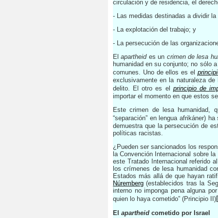
circulación y de residencia, el derech
- Las medidas destinadas a dividir la 
- La explotación del trabajo; y
- La persecución de las organizacio
El
apartheid
es un
crimen de lesa h
humanidad en su conjunto; no sólo a l
comunes. Uno de ellos es el
princip
exclusivamente en la naturaleza de 
delito. El otro es el
principio de imp
importar el momento en que estos se c
Este crimen de lesa humanidad, qu
“separación” en lengua afrikáner) ha
demuestra que la persecución de est
políticas racistas.
¿Pueden ser sancionados los responsa
la Convención Internacional sobre la
este Tratado Internacional referido 
los crímenes de lesa humanidad cons
Estados más allá de que hayan ratifi
Núremberg
(establecidos tras la Se
interno no imponga pena alguna por 
quien lo haya cometido” (Principio II)
El
apartheid
cometido por Israel