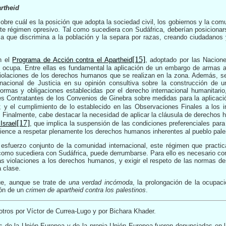
rtheid
sobre cuál es la posición que adopta la sociedad civil, los gobiernos y la com
te régimen opresivo. Tal como sucediera con Sudáfrica, deberían posiciona
ma que discrimina a la población y la separa por razas, creando ciudadano
[15]
n el
Programa de Acción contra el Apartheid
, adoptado por las Nacion
 ocupa. Entre ellas es fundamental la aplicación de un embargo de armas a 
violaciones de los derechos humanos que se realizan en la zona. Además, se 
rnacional de Justicia en su opinión consultiva sobre la construcción de u
rmas y obligaciones establecidas por el derecho internacional humanitario
es Contratantes de los Convenios de Ginebra sobre medidas para la aplicaci
; y el cumplimiento de lo establecido en las Observaciones Finales a los i
.
Finalmente, cabe destacar la necesidad de aplicar la cláusula de derechos 
[17]
Israel
, que implica la suspensión de las condiciones preferenciales para
ence a respetar plenamente los derechos humanos inherentes al pueblo pale
 esfuerzo conjunto de la comunidad internacional, este régimen que pract
l como sucediera con Sudáfrica, puede derrumbarse. Para ello es necesario c
 las violaciones a los derechos humanos, y exigir el respeto de las normas de
a clase.
ue, aunque se trate de
una verdad incómoda
, la prolongación de la ocupac
ión de un
crimen de apartheid contra los palestinos
.
otros por Víctor de Currea-Lugo y por Bichara Khader.
 de la Unión Europea y de la propia Unión Europea fueron denunciadas en la