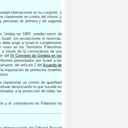
unidad internacional en su conjunto, y
rse claramente en contra del mismo y
s y personas de primera y de segunda
es Unidas en 1983, pueden servir de
Israel, sin excepciones ni reservas,
debe exigir a Israel el cumplimiento
n muro en los Territorios Palestinos
, a través de la convocatoria de una
ón del
IV Convenio de Ginebra en los
nformes presentados por Israel a los
humanos del artículo 2 del
Acuerdo de
 la importación de productos israelíes
stino.
ica claramente un crimen de
apartheid
ontinuar denunciando lo que sucede en
stinadas a la protección de todas las
ión y el colonialismo en Palestina ha
 primera sesión del Tribunal Russell