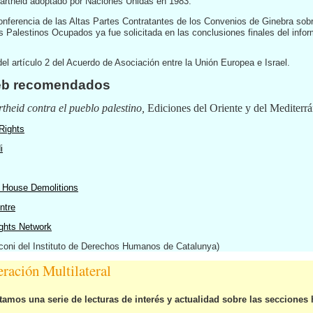
artheid adoptado por Naciones Unidas en 1983.
ferencia de las Altas Partes Contratantes de los Convenios de Ginebra sobre
os Palestinos Ocupados ya fue solicitada en las conclusiones finales del in
 artículo 2 del Acuerdo de Asociación entre la Unión Europea e Israel.
Web recomendados
theid contra el pueblo palestino,
Ediciones del Oriente y del Mediterr
Rights
i
t House Demolitions
ntre
ghts Network
coni del Instituto de Derechos Humanos de Catalunya)
ración Multilateral
tamos una serie de lecturas de interés y actualidad sobre las secciones 