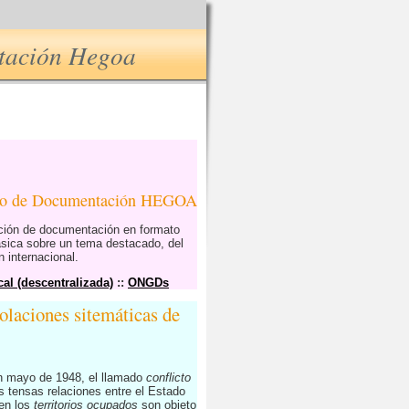
ntación Hegoa
tro de Documentación HEGOA
ución de documentación en formato
ásica sobre un tema destacado, del
 internacional.
al (descentralizada)
::
ONGDs
olaciones sitemáticas de
en mayo de 1948, el llamado
conflicto
s tensas relaciones entre el Estado
 en los
territorios ocupados
son objeto