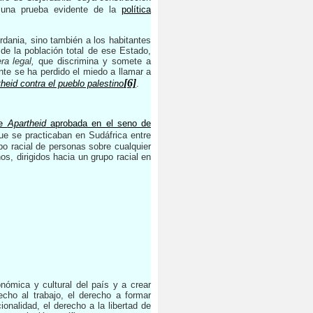
 una prueba evidente de la
política
rdania, sino también a los habitantes
 de la población total de ese Estado,
era legal,
que discrimina y somete a
te se ha perdido el miedo a llamar a
[6]
heid contra el pueblo palestino
.
de
Apartheid
aprobada en el seno de
que se practicaban en Sudáfrica entre
po racial de personas sobre cualquier
s, dirigidos hacia un grupo racial en
onómica y cultural del país y a crear
cho al trabajo, el derecho a formar
onalidad, el derecho a la libertad de