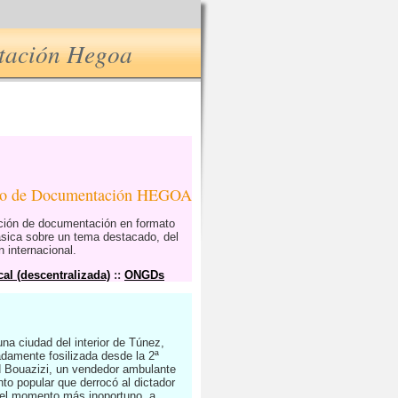
ntación Hegoa
tro de Documentación HEGOA
ución de documentación en formato
ásica sobre un tema destacado, del
 internacional.
al (descentralizada)
::
ONGDs
una ciudad del interior de Túnez,
damente fosilizada desde la 2ª
d Bouazizi, un vendedor ambulante
to popular que derrocó al dictador
en el momento más inoportuno, a