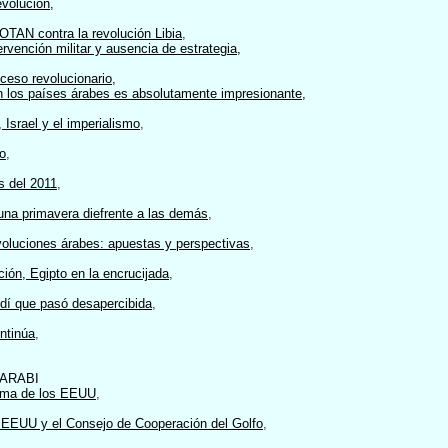
evolución
,
 OTAN contra la revolución Libia
,
ntervención militar y ausencia de estrategia
,
oceso revolucionario
,
n los países árabes es absolutamente impresionante
,
 Israel y el imperialismo
,
o
,
s del 2011
,
una primavera diefrente a las demás
,
evoluciones árabes: apuestas y perspectivas
,
ción, Egipto en la encrucijada
,
dí que pasó desapercibida
,
ontinúa
,
-ARABI
ilema de los EEUU
,
re EEUU y el Consejo de Cooperación del Golfo
,