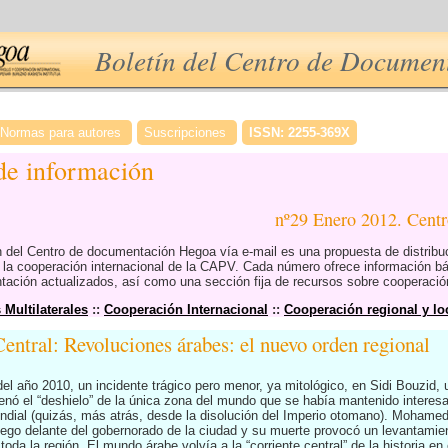
Boletín del Centro de Docume
Normas para autores
Suscripciones
ISSN: 2255-369X
 de información
nº29 Enero 2012. Cen
ón del Centro de documentación Hegoa vía e-mail es una propuesta de distrib
e la cooperación internacional de la CAPV. Cada número ofrece información b
ción actualizados, así como una sección fija de recursos sobre cooperación
Multilaterales
::
Cooperación Internacional
::
Cooperación regional y loc
entral: Revoluciones árabes: el nuevo orden regional
del año 2010, un incidente trágico pero menor, ya mitológico, en Sidi Bouzid, 
nó el “deshielo” de la única zona del mundo que se había mantenido interesa
ndial (quizás, más atrás, desde la disolución del Imperio otomano). Mohame
fuego delante del gobernorado de la ciudad y su muerte provocó un levantamien
oda la región. El mundo árabe volvía a la “corriente central” de la historia 