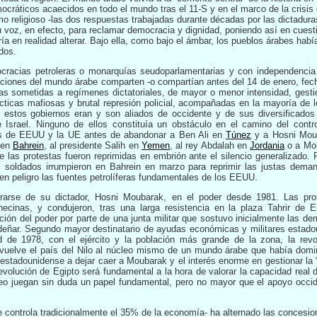
mocráticos acaecidos en todo el mundo tras el 11-S y en el marco de la crisi
mo religioso -las dos respuestas trabajadas durante décadas por las dictadura
u voz, en efecto, para reclamar democracia y dignidad, poniendo así en cues
ería en realidad alterar. Bajo ella, como bajo el ámbar, los pueblos árabes hab
dos.
eocracias petroleras o monarquías seudoparlamentarias y con independencia 
aciones del mundo árabe comparten -o compartían antes del 14 de enero, fec
las sometidas a regímenes dictatoriales, de mayor o menor intensidad, gesti
cticas mafiosas y brutal represión policial, acompañadas en la mayoría de 
s estos gobiernos eran y son aliados de occidente y de sus diversificados 
de Israel. Ninguno de ellos constituía un obstáculo en el camino del contro
s de EEUU y la UE antes de abandonar a Ben Ali en
Túnez
y a Hosni Mou
a en
Bahrein
, al presidente Salih en
Yemen
, al rey Abdalah en
Jordania
o a Moh
e las protestas fueron reprimidas en embrión ante el silencio generalizado. 
s soldados irrumpieron en Bahrein en marzo para reprimir las justas dema
 en peligro las fuentes petrolíferas fundamentales de los EEUU.
rarse de su dictador, Hosni Moubarak, en el poder desde 1981. Las pr
unecinas, y condujeron, tras una larga resistencia en la plaza Tahrir de
ción del poder por parte de una junta militar que sostuvo inicialmente las d
deñar. Segundo mayor destinatario de ayudas económicas y militares estadoun
e 1978, con el ejército y la población más grande de la zona, la revol
devuelve el país del Nilo al núcleo mismo de un mundo árabe que había dom
estadounidense a dejar caer a Moubarak y el interés enorme en gestionar la “
a evolución de Egipto será fundamental a la hora de valorar la capacidad real
leo juegan sin duda un papel fundamental, pero no mayor que el apoyo occide
que controla tradicionalmente el 35% de la economía- ha alternado las concesi