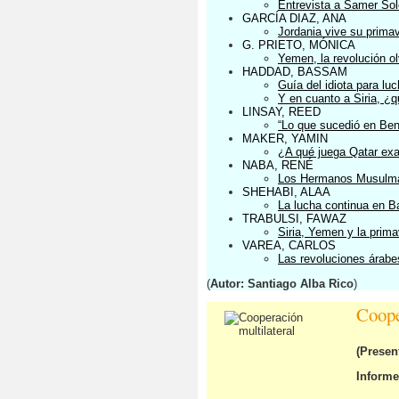
Entrevista a Samer Sol
GARCÍA DIAZ, ANA
Jordania vive su prima
G. PRIETO, MÓNICA
Yemen, la revolución o
HADDAD, BASSAM
Guía del idiota para luc
Y en cuanto a Siria, ¿q
LINSAY, REED
“Lo que sucedió en Beng
MAKER, YAMIN
¿A qué juega Qatar ex
NABA, RENÉ
Los Hermanos Musulmane
SHEHABI, ALAA
La lucha continua en B
TRABULSI, FAWAZ
Siria, Yemen y la prim
VAREA, CARLOS
Las revoluciones árabe
(
Autor: Santiago Alba Rico
)
Coope
(Presen
Informe