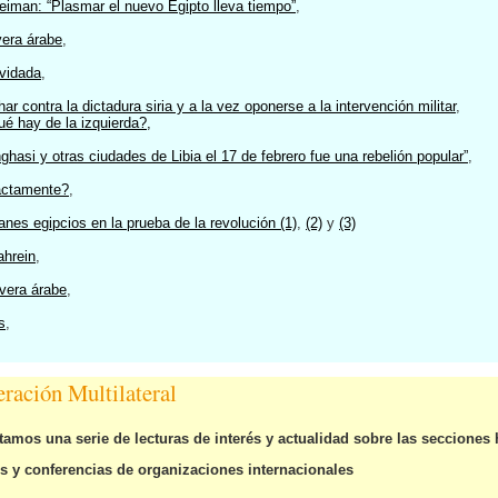
eiman: “Plasmar el nuevo Egipto lleva tiempo”
,
vera árabe
,
lvidada
,
har contra la dictadura siria y a la vez oponerse a la intervención militar
,
ué hay de la izquierda?
,
hasi y otras ciudades de Libia el 17 de febrero fue una rebelión popular”
,
actamente?
,
s egipcios en la prueba de la revolución (1)
,
(2)
y
(3)
ahrein
,
avera árabe
,
s
,
ración Multilateral
tamos una serie de lecturas de interés y actualidad sobre las secciones 
s y conferencias de organizaciones internacionales