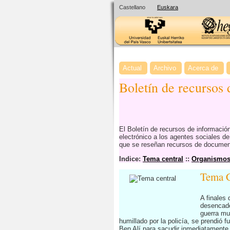
Castellano
Euskara
Actual
Archivo
Acerca de
Boletín de recursos
El Boletín de recursos de informaci
electrónico a los agentes sociales d
que se reseñan recursos de documenta
Indice:
Tema central
::
Organismos 
Tema C
A finales 
desencade
guerra mu
humillado por la policía, se prendió 
Ben Alí para sacudir inmediatamente t