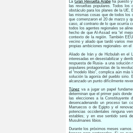
La
Gran Revuelta Arabe
ha puesto y 
las revueltas populares. Todos los
obstáculo para los planes de la UE, 
las mismas cosas que de todos los de
que comenzaron el 20 de marzo y que
caso, al contrario de lo que ocurría 
todos los agentes regionales se aline
hecho de que Al-Assad era “el mejo
contexto de la región. También EEU
vecino y aliado que tardó varios m
propias ambiciones regionales- en el 
Aliado de Irán y de Hizbulah en el
interesadas en desestabilizar y derri
respuesta de Rusia- a una solución 
populares protagonistas de la revoluc
el “modelo libio”, complica aún más l
solución la agonía del pueblo sirio.
alcanzado un punto difícilmente revers
Túnez
va a jugar un papel fundamen
determinan que el primer país donde 
las elecciones a la Constituyente d
desencadenando un proceso tan con
Marruecos o de Egipto y el renovad
potencias occidentales ninguna ven
estables; y en ese sentido será de
Musulmanes libios.
Durante los próximos meses vamos a 