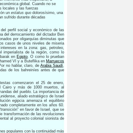
s económica global. Cuando no se
s locales y las fuerzas
tión un
estatus quo
dolorosísimo, una
ían sufrido durante décadas
del perfil social y económico de las
ha del derrocamiento del dictador Ben
onados por oligarquías diminutas que
los casos de unos niveles de miseria
intereses en la zona: gas, petroleo,
l imperialista de la región, como lo
barak en
Egipto
. O como lo prueban
amed VI y a Buteflika en
Marruecos
Por no hablar, claro, de
Arabia Saudí
,
ndas de los bahreiníes antes de que
otestas comenzaron el 25 de enero,
 El Cairo y más de 1000 muertos, al
emandas del pueblo. La importancia de
idense, aliado estratégico de Israel
ución egipcia amenaza el equilibrio
inado completamente en los años 60.
transición” en favor de Israel, que se
 de transformación de las revoluciones
ntal al proyecto colonial sionista de
ones populares con la continuidad más