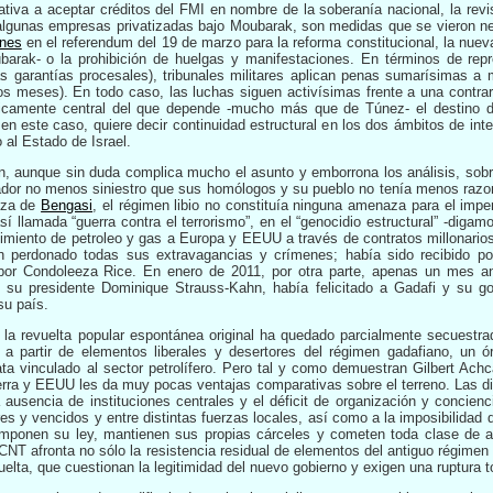
ativa a aceptar créditos del FMI en nombre de la soberanía nacional, la re
 algunas empresas privatizadas bajo Moubarak, son medidas que se vieron ne
nes
en el referendum del 19 de marzo para la reforma constitucional, la nueva
ubarak- o la prohibición de huelgas y manifestaciones. En términos de rep
s garantías procesales), tribunales militares aplican penas sumarísimas a 
os meses). En todo caso, las luchas siguen activísimas frente a una contra
égicamente central del que depende -mucho más que de Túnez- el destino 
, en este caso, quiere decir continuidad estructural en los dos ámbitos de in
 al Estado de Israel.
, aunque sin duda complica mucho el asunto y emborrona los análisis, sobr
ctador no menos siniestro que sus homólogos y su pueblo no tenía menos razo
nza de
Bengasi
, el régimen libio no constituía ninguna amenaza para el imper
í llamada “guerra contra el terrorismo”, en el “genocidio estructural” -digam
cimiento de petroleo y gas a Europa y EEUU a través de contratos millonario
n perdonado todas sus extravagancias y crímenes; había sido recibido po
por Condoleeza Rice. En enero de 2011, por otra parte, apenas un mes ant
de su presidente Dominique Strauss-Kahn, había felicitado a Gadafi y su g
su país.
, la revuelta popular espontánea original ha quedado parcialmente secuestra
 a partir de elementos liberales y desertores del régimen gadafiano, un 
ta vinculado al sector petrolífero. Pero tal y como demuestran Gilbert Achc
terra y EEUU les da muy pocas ventajas comparativas sobre el terreno. Las dif
a ausencia de instituciones centrales y el déficit de organización y concienc
res y vencidos y entre distintas fuerzas locales, así como a la imposibilidad
 imponen su ley, mantienen sus propias cárceles y cometen toda clase de 
l CNT afronta no sólo la resistencia residual de elementos del antiguo régime
elta, que cuestionan la legitimidad del nuevo gobierno y exigen una ruptura t