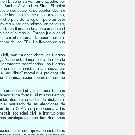
gos en la zona se ven amenazados por
ón: Bachar Al-Asad en
Siria
. El único
 que en cualquier caso pueden decirse
do de los más jóvenes. Las revueltas,
otro país de la región, pero en este
róximo
y por eso mismo, en principio,
ilitares llamaron la atención sobre el
islar aún más al Estado judío en el
tumbar el sistema. También Turquía,
umento de los EEUU o llevado de sus
civil, son muchas ahora las fuerzas
iga Árabe está dando paso -frente a la
rectamente sacrificadas- las fuerzas
o, con los islamistas a la cabeza, por
l “equilibrio” mortal que prolonga sin
pia dinámica acción-represión, que ha
yor homogeneidad y su menor tamaño
 democrática formal. Al mismo tiempo,
imidas durante décadas de dictadura,
 el resultado de las elecciones de
ión de la OTAN no proporciona a las
ruir sociedad civil e instituciones
ones privilegiadas con los Hermanos
occidentales que apoyaron dictaduras