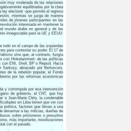
visión muy moderada de las relaciones
gativamente equilibradas por la clara
 ley electoral -que permite el regreso
resión, mientras se juzga de manera
miles de jóvenes participantes en las
rrevolución interesada en mantener la
del mundo árabe en general y de las
terés innegociable para la UE y EEUU:
e todo en el campo de las izquierdas
nes para contestar su poder. El 17 de
ialismo sino que, al contrario, fungía
os con Hinkelammert- de las políticas
s con ENI, Shell, BP o Repsol. Hacía
r Sarkozy, abrazado por Berlusconi,
es de la rebelión popular, el Fondo
obierno por las reformas económicas
da y corrompida por esa intervención
órgano de gobierno, el CNT, que hoy
ar o Jean-Marie Cléry, la condenable
icultades en Libia tienen que ver con
ia política, factores que llevan a una
 de desarmar a las milicias, dueñas de
abusos sobre prisioneros o presuntos
n sino, más importante, movilizaciones
otal con el pasado.