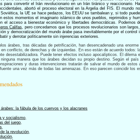
para convertir el Irán revolucionario en un Irán tiránico y reaccionario.
ccidentales, abortó el proceso electoral en la Argelia del FIS. El mundo no
n Soviética, la UE se hace pedazos, los EEUU se tambalean y, si todo puede
en estos momentos el imaginario islámico de unos pueblos, reprimidos y hum
on el acceso a bienestar económico y libertades democráticas. Podemos dec
eros Califas
, pero concedamos que los procesos revolucionarios son largos,
ión y democratización del mundo árabe pasa inevitablemente por el control is
tir y derrotar políticamente sin injerencias exteriores.
blos árabes, tras décadas de petrificación, han desencadenado una enorme
zas en conflicto, de derechas y de izquierdas. En eso están de acuerdo todos:
te desestabilizadora. Puede tener efectos incluso apocalípticos. El dilema 
e ninguna manera que los árabes decidan su propio destino. Según el país
nspiraciones y duras intervenciones tratarán de salvar el mundo de esto
fuente una vez más de todas las amenazas. En eso parecen coincidir los es
omendados
s árabes: la fábula de los cuervos y los alacranes
a y socialismo
,
as del juego
,
os
,
 de la revolución
,
olución
,