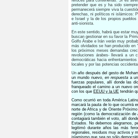
feroces para contenerlas. Si es ave
pretender que es y ha sido siempre
permanecerá siempre viva la cuestión
derechas, ni políticos ni islámicos: 
e Israel y la de los propios pueblo
anti-sionista.
En este sentido, habrá que estar mu
buscan gestionar en su favor la Prim
Golfo Árabe e Irán verán muy probab
más olvidados se han producido en Y
los próximos meses demandas crecie
revoluciones árabes- llevará a un 
democráticas hacia enfrentamientos r
locales y por las potencias occidenta
Un
año después del gesto de Mohamed
un mundo nuevo,
en respuesta
a una
fuerzas populares, allí donde las 
franqueado el camino a un nuevo orde
con los que
EEUU y la UE
tendrán qu
Como ocurrió en toda América Latina 
marcará la pauta de lo que ocurrirá e
norte de Africa y de Oriente Próximo
región (como la democratización de 
contagiará también el voto, allí dond
Estados. No debemos alegrarnos, per
legitimó durante años las más fer
regionales, residuos muy activos y 
islamismo que sea no sólo democrát