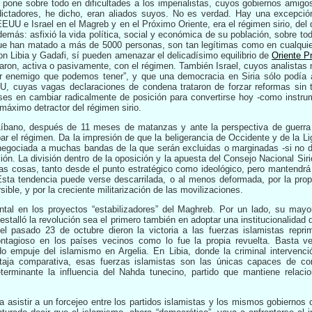
pone sobre todo en dificultades a los imperialistas, cuyos gobiernos ami
 dictadores, he dicho, eran aliados suyos. No es verdad. Hay una excepci
EEUU e Israel en el Magreb y en el Próximo Oriente, era el régimen sirio, del
más: asfixió la vida política, social y económica de su población, sobre to
 han matado a más de 5000 personas, son tan legítimas como en cualquier 
con Libia y Gadafi, sí pueden amenazar el delicadísimo equilibrio de
Oriente P
aron, activa o pasivamente, con el régimen. También Israel, cuyos analistas m
r enemigo que podemos tener”, y que una democracia en Siria sólo podía a
U, cuyas vagas declaraciones de condena trataron de forzar reformas sin 
eses en cambiar radicalmente de posición para convertirse hoy -como instr
máximo detractor del régimen sirio.
 Líbano, después de 11 meses de matanzas y ante la perspectiva de guerra 
bar el régimen. Da la impresión de que la beligerancia de Occidente y de la L
negociada a muchas bandas de la que serán excluidas o marginadas -si no di
ión. La división dentro de la oposición y la apuesta del Consejo Nacional Siri
as cosas, tanto desde el punto estratégico como ideológico, pero mantendrá e
 Esta tendencia puede verse descarrilada, o al menos deformada, por la pro
ible, y por la creciente militarización de las movilizaciones.
tal en los proyectos “estabilizadores” del Maghreb. Por un lado, su ma
estalló la revolución sea el primero también en adoptar una institucionalidad
el pasado 23 de octubre dieron la victoria a las fuerzas islamistas repr
tagioso en los países vecinos como lo fue la propia revuelta. Basta ver
o empuje del islamismo en Argelia. En Libia, donde la criminal intervenc
taja comparativa, esas fuerzas islamistas son las únicas capaces de const
terminante la influencia del Nahda tunecino, partido que mantiene relaci
asistir a un forcejeo entre los partidos islamistas y los mismos gobiernos 