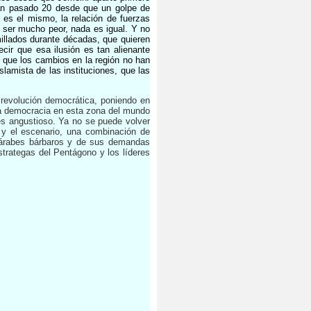
 Han pasado 20 desde que un golpe de
 es el mismo, la relación de fuerzas
 ser mucho peor, nada es igual. Y no
illados durante décadas, que quieren
ir que esa ilusión es tan alienante
 que los cambios en la región no han
lamista de las instituciones, que las
 revolución democrática, poniendo en
 la democracia en esta zona del mundo
es angustioso. Ya no se puede volver
 y el escenario, una combinación de
s árabes bárbaros y de sus demandas
trategas del Pentágono y los líderes