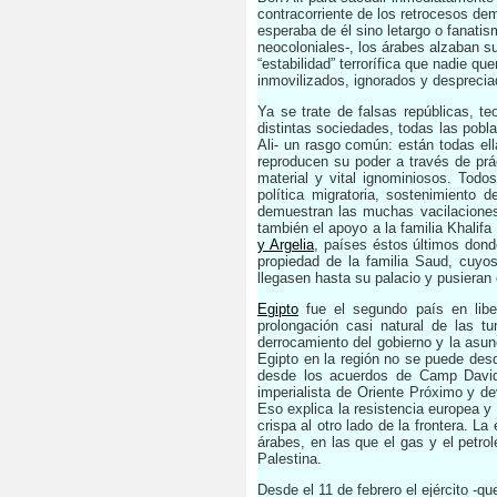
contracorriente de los retrocesos de
esperaba de él sino letargo o fanatis
neocoloniales-, los árabes alzaban s
“estabilidad” terrorífica que nadie qu
inmovilizados, ignorados y desprecia
Ya se trate de falsas repúblicas, t
distintas sociedades, todas las pobl
Ali- un rasgo común: están todas el
reproducen su poder a través de prá
material y vital ignominiosos. Todo
política migratoria, sostenimiento 
demuestran las muchas vacilacione
también el apoyo a la familia Khalif
y Argelia
, países éstos últimos dond
propiedad de la familia Saud, cuyo
llegasen hasta su palacio y pusieran
Egipto
fue el segundo país en libe
prolongación casi natural de las t
derrocamiento del gobierno y la asun
Egipto en la región no se puede des
desde los acuerdos de Camp David d
imperialista de Oriente Próximo y 
Eso explica la resistencia europea y 
crispa al otro lado de la frontera. L
árabes, en las que el gas y el petro
Palestina.
Desde el 11 de febrero el ejército -