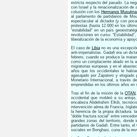
estricta respecto del pasado. La neg
con Israel y la renacionalización de
colusión con los
Hermanos Musulma
al parlamento de partidarios de Mo
espectacular al dictador (y con poca
protestas (hasta 12.000 en los últim
“estabilidad” en un país geoestrat
revoluciones en curso. “Estabilidad”
liberalización de la economía y apoyo
El caso de
Libia
no es una excepción
anti-imperialistas. Gadafi era un di
febrero, cuando se produce la mata
como un complaciente aliado en la as
migratorias europeas y en el abaste
años que los occidentales le había
agasajado por Zapatero y elogiado 
Monetario Internacional, a través 
emprendidas en los últimos años en 
Tras el fin de la misión de la
OTAN
occidental que moldeó a su antojo,
encabeza Abdelrahim Elkib, tecnócra
intervención aérea de Francia, Ingla
la herencia de la propia dictadura: l
“doble fractura social” entre vencedo
grandes zonas del territorio, donde
partidarios de Gadafi. Entre tanto, e
sociales en Benghasi, cuna de la revu