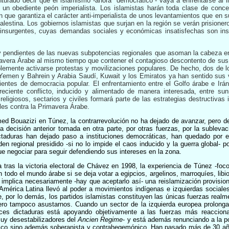
nturado decir que el islamismo -ahora “democrático”- vaya a enfrentarse a
 un obediente peón imperialista. Los islamistas harán toda clase de conce
 que garantiza el carácter anti-imperialista de unos levantamientos que en su
Palestina. Los gobiernos islamistas que surjan en la región se verán prision
s insurgentes, cuyas demandas sociales y económicas insatisfechas son in
y pendientes de las nuevas subpotencias regionales que asoman la cabeza en
avera Árabe al mismo tiempo que contener el contagioso descontento de sus 
lemente activarse protestas y movilizaciones populares. De hecho, dos de 
emen y Bahrein y Arabia Saudí, Kuwait y los Emiratos ya han sentido sus v
ntes de democracia popular. El enfrentamiento entre el Golfo árabe e Irán
creciente conflicto, inducido y alimentado de manera interesada, entre su
eligiosos, sectarios y civiles formará parte de las estrategias destructivas 
les contra la Primavera Árabe.
 Bouazizi en Túnez, la contrarrevolución no ha dejado de avanzar, pero de
 decisión anterior tomada en otra parte, por otras fuerzas, por la subleva
dictaduras han dejado paso a instituciones democráticas, han quedado por 
n regional presidido -si no lo impide el caos inducido y la guerra global- p
e negociar para seguir defendiendo sus intereses en la zona.
tras la victoria electoral de Chávez en 1998, la experiencia de Túnez -foc
n todo el mundo árabe si se deja votar a egipcios, argelinos, marroquíes, libio
 implica necesariamente -hay que aceptarlo así- una reislamización provisiona
América Latina llevó al poder a movimientos indígenas e izquierdas sociales
e, por lo demás, los partidos islamistas constituyen las únicas fuerzas real
o tampoco asustarnos. Cuando un sector de la izquierda europea prolonga 
oces dictaduras está apoyando objetivamente a las fuerzas más reaccion
muy desestabilizadores del
Ancien Regime
- y está además renunciando a la p
ico sino además soberanista y contrahegemónico. Han pasado más de 30 añ