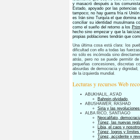
y masacró después a los comunistas 
Estado, apoyado por las potencias o
tampoco; no hay guerra fría ni Unió
es Irán sino Turquía el que domina 
conciliar su identidad musulmana c
como el sueño del retorno a los
Prim
hecho sino empezar y que la laicizac
propias poblaciones tendrán que comba
Una última cosa está clara: los pue
dificultad con ello a todas las fuer
no sólo es incómoda sino directamen
atrás, pero no se puede permitir d
pequeñas concesiones, discretas co
absurdas de democracia y dignidad, 
de la izquierda mundial.
Lecturas y recursos Web rec
ABUKHALIL, AS'AD
Bahrein olvidado
,
ABUSHAWER, RASHAD
Siria y las revolucione
ALBA RICO, SANTIAGO
Neocalifato, democraci
Túnez, las nuevas regl
Libia, el caos y nosotr
Túnez, logros y límites
Túnez, accidente y rev