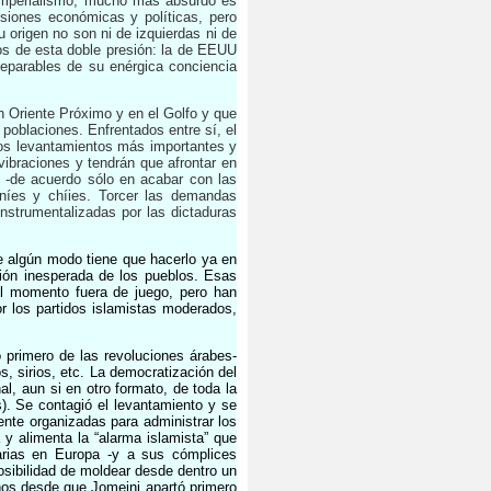
l imperialismo, mucho más absurdo es
siones económicas y políticas, pero
 origen no son ni de izquierdas ni de
eros de esta doble presión: la de EEUU
separables de su enérgica conciencia
 Oriente Próximo y en el Golfo y que
poblaciones. Enfrentados entre sí, el
los levantamientos más importantes y
ibraciones y tendrán que afrontar en
 -de acuerdo sólo en acabar con las
nníes y chíies. Torcer las demandas
instrumentalizadas por las dictaduras
 algún modo tiene que hacerlo ya en
ción inesperada de los pueblos. Esas
el momento fuera de juego, pero han
or los partidos islamistas moderados,
o primero de las revoluciones árabes-
s, sirios, etc. La democratización del
l, aun si en otro formato, de toda la
). Se contagió el levantamiento y se
mente organizadas para administrar los
y alimenta la “alarma islamista” que
arias en Europa -y a sus cómplices
osibilidad de moldear desde dentro un
os desde que Jomeini apartó primero