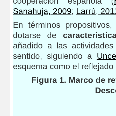
cooperación española (
Sanahuja, 2009
;
Larrú, 201
En términos propositivo
dotarse de
característic
añadido a las actividade
sentido, siguiendo a
Unce
esquema como el reflejado e
Figura 1. Marco de r
Desc