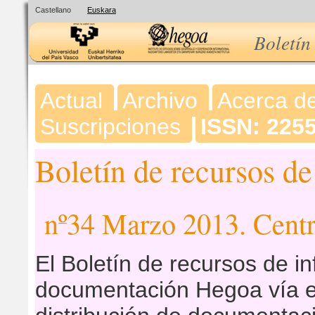
Castellano
Euskara
Boletín
Actual
Archivo
Acerca d
Suscripciones
ISSN: 225
Boletín de recursos d
nº34 Marzo 2013. Cen
El Boletín de recursos de i
documentación Hegoa vía e