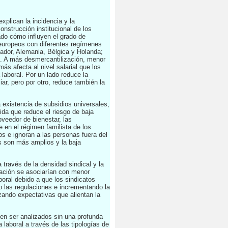
xplican la incidencia y la
nstrucción institucional de los
do cómo influyen el grado de
 europeos con diferentes regímenes
ador, Alemania, Bélgica y Holanda;
. A más desmercantilización, menor
ás afecta al nivel salarial que los
laboral. Por un lado reduce la
ar, pero por otro, reduce también la
a existencia de subsidios universales,
ida que reduce el riesgo de baja
oveedor de bienestar, las
 en el régimen familista de los
os e ignoran a las personas fuera del
s son más amplios y la baja
 través de la densidad sindical y la
iación se asociarían con menor
oral debido a que los sindicatos
do las regulaciones e incrementando la
ando expectativas que alientan la
den ser analizados sin una profunda
 laboral a través de las tipologías de