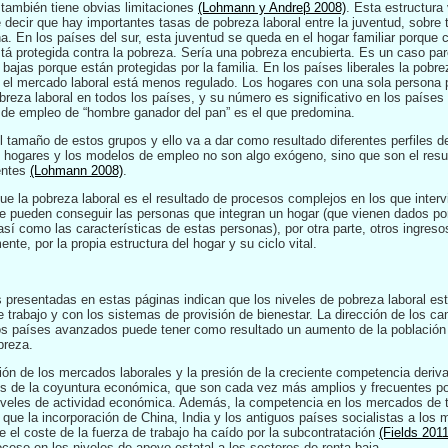
 también tiene obvias limitaciones
(Lohmann y Andreβ 2008)
. Esta estructura
decir que hay importantes tasas de pobreza laboral entre la juventud, sobre t
 En los países del sur, esta juventud se queda en el hogar familiar porque 
stá protegida contra la pobreza. Sería una pobreza encubierta. Es un caso pa
bajas porque están protegidas por la familia. En los países liberales la pobre
el mercado laboral está menos regulado. Los hogares con una sola persona 
breza laboral en todos los países, y su número es significativo en los países
 de empleo de “hombre ganador del pan” es el que predomina.
l tamaño de estos grupos y ello va a dar como resultado diferentes perfiles d
 hogares y los modelos de empleo no son algo exógeno, sino que son el result
entes
(Lohmann 2008)
.
 la pobreza laboral es el resultado de procesos complejos en los que interv
te pueden conseguir las personas que integran un hogar (que vienen dados por 
sí como las características de estas personas), por otra parte, otros ingresos
mente, por la propia estructura del hogar y su ciclo vital.
s presentadas en estas páginas indican que los niveles de pobreza laboral est
 trabajo y con los sistemas de provisión de bienestar. La dirección de los 
os países avanzados puede tener como resultado un aumento de la población 
breza.
ón de los mercados laborales y la presión de la creciente competencia derivad
os de la coyuntura económica, que son cada vez más amplios y frecuentes por
 niveles de actividad económica. Además, la competencia en los mercados de 
ue la incorporación de China, India y los antiguos países socialistas a los
 el coste de la fuerza de trabajo ha caído por la subcontratación
(Fields 2011
oceso en los niveles de apoyo estatal a los sectores de renta baja.