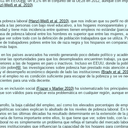
2011 en EEUU
[5]
; un 9,1% en el conjunto de la UE28 en 2012, aunque con impo
zl-Weiß et al. 2010)
.
la pobreza laboral
(Hanzl-Weiß et al. 2010)
, que nos indican que su perfil no d
da a las personas con bajo nivel educativo, a los hogares monoparentales y 
ad y tiene más incidencia entre quiénes tienen empleos no estándar (parcial
sa de pobreza laboral entre los hombres es superior que entre las mujeres, a 
 que ver sobre todo con la definición de población trabajadora que se utiliza
aje de trabajadores pobres entre los de raza negra y los hispanos en comparac
 más bajos.
l en los países avanzados ha venido generando poco debate político y acadé
orar las oportunidades para que los desempleados encuentren trabajo, ya que
iores a las de hogares en paro o inactivos. Incluso en EEUU, donde la pobl
ación pobre
[6]
, las investigaciones sobre pobreza han prestado más atención a
 y el desempeño económico dejando de lado las instituciones
(Brady et al. 20
ue el empleo no es condición suficiente para escapar de la pobreza y se ve n
icientes para una vida decente.
os en inclusión social
(Frazer y Marlier 2010)
ha sistematizado los principales
que son válidos para explicar esta problemática en cualquier región, aunque 
rrollo, la baja calidad del empleo, así como los elevados porcentajes de empl
políticas sociales explican lo abultado de los niveles de pobreza laboral. En l
larios en las últimas décadas ha resultado determinante en la extensión de la
 varía de forma importante entre ellos, lo que tiene que ver, sobre todo, con la
aboral no es simplemente un problema que refleja el tamaño del mercado labora
tores institucionales que influencian la capacidad de los hogares para combin