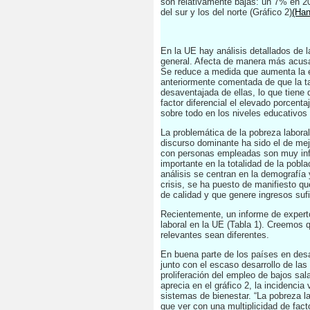
son relativamente bajas: un 7% en 
del sur y los del norte (Gráfico 2)
(Han
En la UE hay análisis detallados de 
general. Afecta de manera más acusa
Se reduce a medida que aumenta la ed
anteriormente comentada de que la ta
desaventajada de ellas, lo que tiene
factor diferencial el elevado porcent
sobre todo en los niveles educativos
La problemática de la pobreza labora
discurso dominante ha sido el de mej
con personas empleadas son muy infer
importante en la totalidad de la pobl
análisis se centran en la demografía
crisis, se ha puesto de manifiesto q
de calidad y que genere ingresos suf
Recientemente, un informe de expert
laboral en la UE (Tabla 1). Creemos 
relevantes sean diferentes.
En buena parte de los países en desa
junto con el escaso desarrollo de las 
proliferación del empleo de bajos sa
aprecia en el gráfico 2, la incidencia
sistemas de bienestar. “La pobreza l
que ver con una multiplicidad de fac