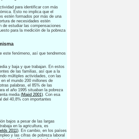
ctividad para identificar con más
nómica. Esto no implica que el
ares estén formados por más de una
ertura de necesidades estén
 fin de estudiar las compensaciones
puesto para la medición de la pobreza
 misma
l de este fenómeno, así que tendremos
dia y baja y que trabajan. En estos
ntes de las familias, así que a la
ndo múltiples actividades, con las
, en el mundo 200 millones de
tras palabras, el 85% de las
ara el año 1995 situaban la pobreza
 renta media
(Majid 2001)
. Con esa
al del 40,8% con importantes
ón bajos a pesar de las largas
rabaja en la agricultura, es
ields 2011)
. En cambio, en los países
mpleo y las cifras de pobreza laboral