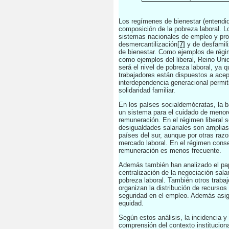
Los regímenes de bienestar (entendid
composición de la pobreza laboral. L
sistemas nacionales de empleo y pro
desmercantilización
[7]
y de desfamil
de bienestar. Como ejemplos de régi
como ejemplos del liberal, Reino Unid
será el nivel de pobreza laboral, ya 
trabajadores están dispuestos a acept
interdependencia generacional permiti
solidaridad familiar.
En los países socialdemócratas, la ba
un sistema para el cuidado de menore
remuneración. En el régimen liberal s
desigualdades salariales son amplias
países del sur, aunque por otras razo
mercado laboral. En el régimen cons
remuneración es menos frecuente.
Además también han analizado el papel
centralización de la negociación sal
pobreza laboral. También otros traba
organizan la distribución de recursos
seguridad en el empleo. Además asign
equidad.
Según estos análisis, la incidencia y
comprensión del contexto institucional