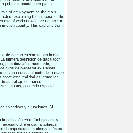
e la pobreza laboral entre países.
e role of employment as the main
factors explaining the increase of the
ncrease of workers who are not able to
on in each country. This explains the
medios de comunicación se han hecho
 La primera definición de trabajador
es, pero diez años más tarde,
ositivos de bienestar existentes.
que no van necesariamente de la mano
 sobre esta realidad así como las
r de su trabajo de manera
e sus causas, poniendo especial
os colectivos y situaciones. Al
 la población entre “trabajadora” y
s necesario diferenciar la pobreza
eo de bajo salario, la observación es