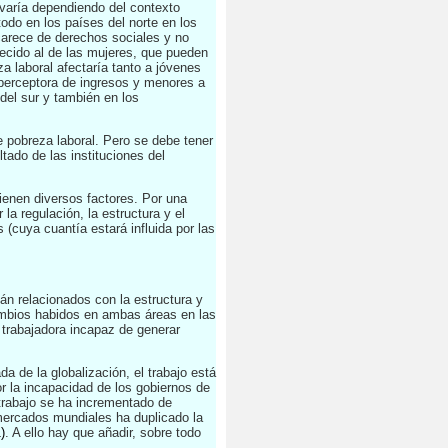
 varía dependiendo del contexto
odo en los países del norte en los
carece de derechos sociales y no
recido al de las mujeres, que pueden
za laboral afectaría tanto a jóvenes
perceptora de ingresos y menores a
 del sur y también en los
e pobreza laboral. Pero se debe tener
ado de las instituciones del
ienen diversos factores. Por una
la regulación, la estructura y el
 (cuya cuantía estará influida por las
án relacionados con la estructura y
cambios habidos en ambas áreas en las
trabajadora incapaz de generar
a de la globalización, el trabajo está
 la incapacidad de los gobiernos de
trabajo se ha incrementado de
 mercados mundiales ha duplicado la
)
. A ello hay que añadir, sobre todo