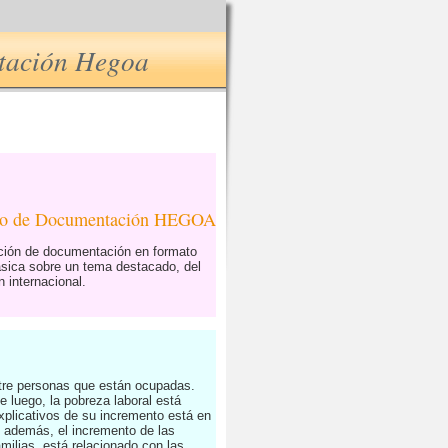
ntación Hegoa
tro de Documentación HEGOA
ución de documentación en formato
ásica sobre un tema destacado, del
 internacional.
ntre personas que están ocupadas.
 luego, la pobreza laboral está
xplicativos de su incremento está en
o además, el incremento de las
milias, está relacionado con las