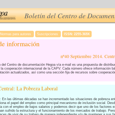
Boletín del Centro de Docume
Normas para autores
Suscripciones
ISSN: 2255-369X
 de información
nº40 Septiembre 2014. Cen
ón del Centro de documentación Hegoa vía e-mail es una propuesta de distrib
e la cooperación internacional de la CAPV. Cada número ofrece información b
ción actualizados, así como una sección fija de recursos sobre cooperación
entral: La Pobreza Laboral
: En las últimas décadas se han incrementado las situaciones de pobreza e
tiona el papel del empleo como principal mecanismo de inclusión social. Desde
da con el empleo de bajos salarios y podemos decir que uno de los factores e
an sufrido la estructura y el funcionamiento de los mercados de trabajo. Per
ces de vivir de su trabajo de manera independiente y/o de mantener a sus fa