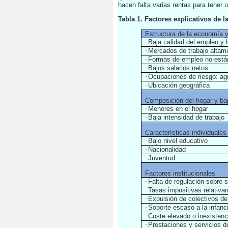
hacen falta varias rentas para tener 
Tabla 1. Factores explicativos de l
Estructura de la economía y
·
Baja calidad del empleo y 
·
Mercados de trabajo altam
·
Formas de empleo no-está
·
Bajos salarios netos
·
Ocupaciones de riesgo: agr
·
Ubicación geográfica
Composición del hogar y baj
·
Menores en el hogar
·
Baja intensidad de trabajo
Características individuales
·
Bajo nivel educativo
·
Nacionalidad
·
Juventud
Factores institucionales
·
Falta de regulación sobre
·
Tasas impositivas relativam
·
Expulsión de colectivos de
·
Soporte escaso a la infanc
·
Coste elevado o inexistenc
·
Prestaciones y servicios d