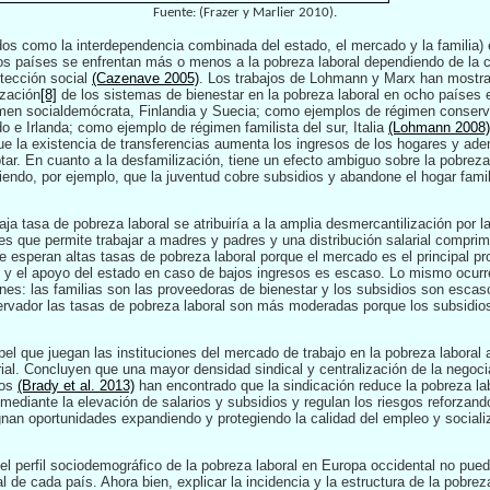
Fuente:
(Frazer y
Marlier 2010).
os como la interdependencia combinada del estado, el mercado y la familia) e
os países se enfrentan más o menos a la pobreza laboral dependiendo de la co
tección social
(Cazenave 2005)
. Los trabajos de Lohmann y Marx han mostra
ización
[8]
de los sistemas de bienestar en la pobreza laboral en ocho países
men socialdemócrata, Finlandia y Suecia; como ejemplos de régimen conserv
o e Irlanda; como ejemplo de régimen familista del sur, Italia
(Lohmann 2008)
que la existencia de transferencias aumenta los ingresos de los hogares y adem
ar. En cuanto a la desfamilización, tiene un efecto ambiguo sobre la pobreza 
endo, por ejemplo, que la juventud cobre subsidios y abandone el hogar famili
ja tasa de pobreza laboral se atribuiría a la amplia desmercantilización por l
s que permite trabajar a madres y padres y una distribución salarial comprim
e esperan altas tasas de pobreza laboral porque el mercado es el principal pr
 y el apoyo del estado en caso de bajos ingresos es escaso. Lo mismo ocurre
nes: las familias son las proveedoras de bienestar y los subsidios son escas
ervador las tasas de pobreza laboral son más moderadas porque los subsidio
 que juegan las instituciones del mercado de trabajo en la pobreza laboral a
arial. Concluyen que una mayor densidad sindical y centralización de la negoc
jos
(Brady et al. 2013)
han encontrado que la sindicación reduce la pobreza lab
 mediante la elevación de salarios y subsidios y regulan los riesgos reforzan
an oportunidades expandiendo y protegiendo la calidad del empleo y socializ
 el perfil sociodemográfico de la pobreza laboral en Europa occidental no pue
 de cada país. Ahora bien, explicar la incidencia y la estructura de la pobreza