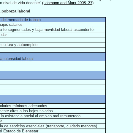
un nivel de vida decente”
(Lohmann and Marx 2008: 37)
.
a pobreza laboral
 del mercado de trabajo
bajos salarios
ente segmentados y baja movilidad laboral ascendente
ndar
icultura y autoempleo
a intensidad laboral
 salarios mínimos adecuados
ente altas a los bajos salarios
 la asistencia social al empleo mal remunerado
ia
ia de servicios esenciales (transporte, cuidado menores)
el Estado de Bienestar