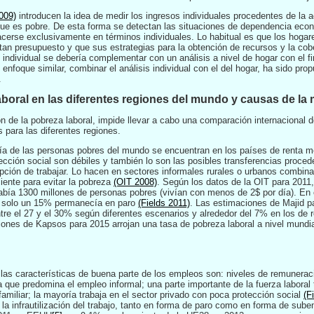
009)
introducen la idea de medir los ingresos individuales procedentes de la a
 que es pobre. De esta forma se detectan las situaciones de dependencia eco
hacerse exclusivamente en términos individuales. Lo habitual es que los hog
an presupuesto y que sus estrategias para la obtención de recursos y la cob
sis individual se debería complementar con un análisis a nivel de hogar con el
nfoque similar, combinar el análisis individual con el del hogar, ha sido pro
.
laboral en las diferentes regiones del mundo y causas de la
ión de la pobreza laboral, impide llevar a cabo una comparación internaciona
s para las diferentes regiones.
ía de las personas pobres del mundo se encuentran en los países de renta me
cción social son débiles y también lo son las posibles transferencias procede
opción de trabajar. Lo hacen en sectores informales rurales o urbanos combina
iente para evitar la pobreza
(OIT 2008)
. Según los datos de la OIT para 2011
ía 1300 millones de personas pobres (vivían con menos de 2$ por día). En o
y solo un 15% permanecía en paro
(Fields 2011)
. Las estimaciones de Majid p
entre el 27 y el 30% según diferentes escenarios y alrededor del 7% en los de
iones de Kapsos para 2015 arrojan una tasa de pobreza laboral a nivel mundi
 las características de buena parte de los empleos son: niveles de remuneraci
 que predomina el empleo informal; una parte importante de la fuerza laboral t
miliar; la mayoría trabaja en el sector privado con poca protección social
(F
a la infrautilización del trabajo, tanto en forma de paro como en forma de sube