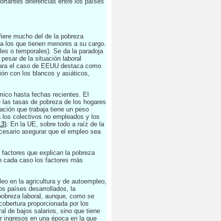
rtantes diferencias entre los países
ifiere mucho del de la pobreza
a los que tienen menores a su cargo.
es o temporales). Se da la paradoja
pesar de la situación laboral
. Para el caso de EEUU destaca como
ión con los blancos y asiáticos,
mico hasta fechas recientes. El
 las tasas de pobreza de los hogares
ación que trabaja tiene un peso
 los colectivos no empleados y los
13)
. En la UE, sobre todo a raíz de la
ecesario asegurar que el empleo sea
 factores que explican la pobreza
en cada caso los factores más
eo en la agricultura y de autoempleo,
os países desarrollados, la
 pobreza laboral, aunque, como se
 cobertura proporcionada por los
l de bajos salarios, sino que tiene
ar ingresos en una época en la que