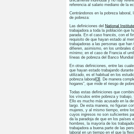
únicamente individual y no hay refere
referencia al salario mediano de la 
Centrándonos en la pobreza laboral, l
de pobreza:
Las definiciones del
National Institut
trabajadora a toda la población que 
parada. En el caso francés, con el fi
requisito de que hayan estado al m
trabajadoras a las personas que han 
difieren, asimismo, en los umbrales 
mínimo; en el caso de Francia el umbr
líneas de pobreza del Banco Mundial 
En otras definiciones, entre las cua
que hayan estado trabajando durante
utilizado, es el habitual en los estu
pobreza laboral
[3]
. De manera complem
hogares”, que mide el riesgo de pobr
Todas estas definiciones que combinan
los vínculos entre pobreza y trabajo,
Ello es mucho más acusado en la defi
largo. De esta manera, no figuran c
mujeres, y al mismo tiempo, entre lo
cuyos ingresos no son suficientes pa
da la paradoja de que en los países 
hombres, la mayoría de los trabaja
trabajadora a buena parte de las per
laboral en un tiempo en el que la flex