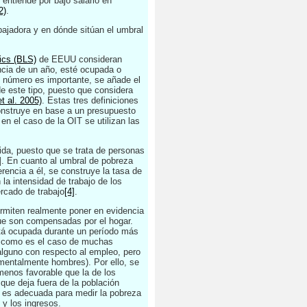
entiende por bajo salario en
2)
.
abajadora y en dónde sitúan el umbral
tics (BLS)
de EEUU consideran
encia de un año, esté ocupada o
yo número es importante, se añade el
de este tipo, puesto que considera
t al. 2005)
. Estas tres definiciones
construye en base a un presupuesto
en el caso de la OIT se utilizan las
ida, puesto que se trata de personas
]
. En cuanto al umbral de pobreza
rencia a él, se construye la tasa de
la intensidad de trabajo de los
rcado de trabajo
[4]
.
permiten realmente poner en evidencia
 que son compensadas por el hogar.
stá ocupada durante un período más
s, como es el caso de muchas
alguno con respecto al empleo, pero
amentalmente hombres). Por ello, se
menos favorable que la de los
 que deja fuera de la población
, es adecuada para medir la pobreza
 y los ingresos.