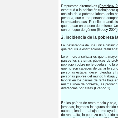
Propuestas alternativas
(Ponthieux 2
exactitud a la población trabajadora
análisis de la pobreza laboral deba 
persona, que estas personas compart
interrelacionadas. Por ello, el análi
que se dan en el seno del mismo. Un e
con enfoque de género
(Godoy 2004)
2. Incidencia de la pobreza 
La inexistencia de una única definic
que recurrir a estimaciones realizada
Lo primero a señalar es que la mayor
países los sistemas públicos de prote
población pobre no le queda sino la 
que no son capaces de ganar lo sufic
personas estaban desempleadas y hab
personas pobres del mundo trabaja 
laboral en los países de renta baja 
misma línea de pobreza, las proyecc
diferencias por áreas (Gráfico 1)
En los países de renta media y baja,
jornadas; ingresos inseguros debido a
autoempleada o trabaja como ayuda fa
de renta alta, la pobreza está unida 