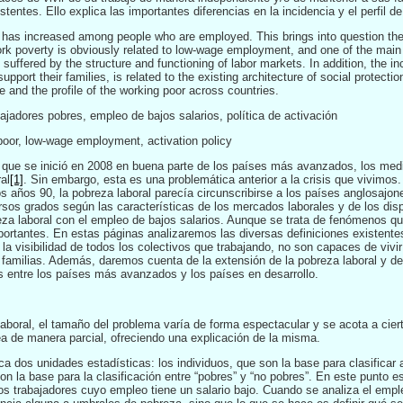
stentes. Ello explica las importantes diferencias en la incidencia y el perfil d
y has increased among people who are employed. This brings into question th
rk poverty is obviously related to low-wage employment, and one of the main 
suffered by the structure and functioning of labor markets. In addition, the i
upport their families, is related to the existing architecture of social protecti
ce and the profile of the working poor across countries.
bajadores pobres, empleo de bajos salarios, política de activación
 poor, low-wage employment, activation policy
risis que se inició en 2008 en buena parte de los países más avanzados, los 
al
[1]
. Sin embargo, esta es una problemática anterior a la crisis que vivimos.
 años 90, la pobreza laboral parecía circunscribirse a los países anglosajon
rsos grados según las características de los mercados laborales y de los disp
reza laboral con el empleo de bajos salarios. Aunque se trata de fenómenos 
rtantes. En estas páginas analizaremos las diversas definiciones existentes
la visibilidad de todos los colectivos que trabajando, no son capaces de vivi
 familias. Además, daremos cuenta de la extensión de la pobreza laboral y d
as entre los países más avanzados y los países en desarrollo.
oral, el tamaño del problema varía de forma espectacular y se acota a ciert
a de manera parcial, ofreciendo una explicación de la misma.
ca dos unidades estadísticas: los individuos, que son la base para clasificar a
son la base para la clasificación entre “pobres” y “no pobres”. En este punto e
los trabajadores cuyo empleo tiene un salario bajo. Cuando se analiza el empl