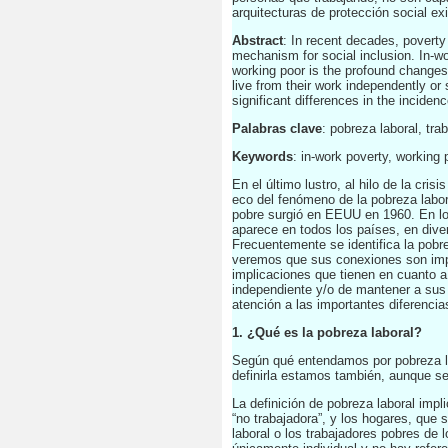
arquitecturas de protección social exi
Abstract
: In recent decades, povert
mechanism for social inclusion. In-wo
working poor is the profound changes 
live from their work independently or s
significant differences in the inciden
Palabras clave
: pobreza laboral, tra
Keywords
: in-work poverty, working
En el último lustro, al hilo de la c
eco del fenómeno de la pobreza labor
pobre surgió en EEUU en 1960. En los
aparece en todos los países, en dive
Frecuentemente se identifica la pob
veremos que sus conexiones son impo
implicaciones que tienen en cuanto a 
independiente y/o de mantener a sus
atención a las importantes diferenci
1. ¿Qué es la pobreza laboral?
Según qué entendamos por pobreza lab
definirla estamos también, aunque se
La definición de pobreza laboral impli
“no trabajadora”, y los hogares, que 
laboral o los trabajadores pobres de 