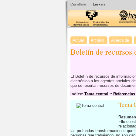
Castellano
Euskara
Actual
Archivo
Acerca de
Boletín de recursos
El Boletín de recursos de informaci
electrónico a los agentes sociales d
que se reseñan recursos de documenta
Indice:
Tema central
::
Referencias
Tema C
Resumen
Ello cues
relaciona
las profundas transformaciones que h
personas que trabajando, no son capa