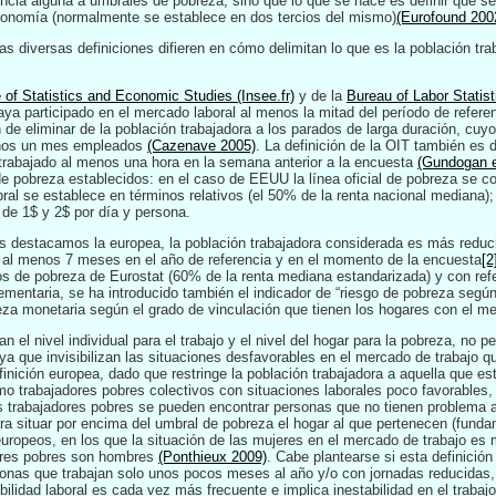
ncia alguna a umbrales de pobreza, sino que lo que se hace es definir qué se 
economía (normalmente se establece en dos tercios del mismo)
(Eurofound 200
as diversas definiciones difieren en cómo delimitan lo que es la población tr
e of Statistics and Economic Studies (Insee.fr)
y de la
Bureau of Labor Statis
haya participado en el mercado laboral al menos la mitad del período de refer
n de eliminar de la población trabajadora a los parados de larga duración, cu
enos un mes empleados
(Cazenave 2005)
. La definición de la OIT también es 
trabajado al menos una hora en la semana anterior a la encuesta
(Gundogan e
de pobreza establecidos: en el caso de EEUU la línea oficial de pobreza se 
al se establece en términos relativos (el 50% de la renta nacional mediana); 
de 1$ y 2$ por día y persona.
les destacamos la europea, la población trabajadora considerada es más reduc
 al menos 7 meses en el año de referencia y en el momento de la encuesta
[2
dios de pobreza de Eurostat (60% de la renta mediana estandarizada) y con refe
entaria, se ha introducido también el indicador de “riesgo de pobreza según 
eza monetaria según el grado de vinculación que tienen los hogares con el me
 el nivel individual para el trabajo y el nivel del hogar para la pobreza, no 
 ya que invisibilizan las situaciones desfavorables en el mercado de trabajo
nición europea, dado que restringe la población trabajadora a aquella que e
omo trabajadores pobres colectivos con situaciones laborales poco favorable
s trabajadores pobres se pueden encontrar personas que no tienen problema 
ra situar por encima del umbral de pobreza el hogar al que pertenecen (fund
europeos, en los que la situación de las mujeres en el mercado de trabajo es 
dores pobres son hombres
(Ponthieux 2009)
. Cabe plantearse si esta definición
sonas que trabajan solo unos pocos meses al año y/o con jornadas reducidas
ibilidad laboral es cada vez más frecuente e implica inestabilidad en el trabajo