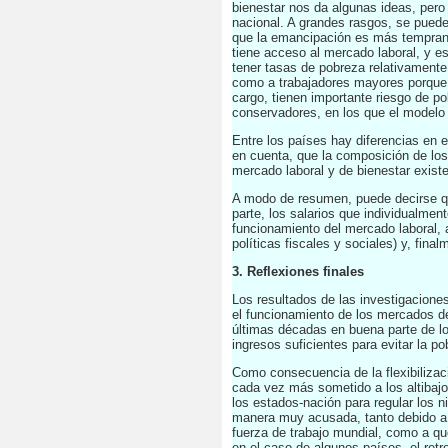
bienestar nos da algunas ideas, pero
nacional. A grandes rasgos, se puede 
que la emancipación es más temprana.
tiene acceso al mercado laboral, y e
tener tasas de pobreza relativamente 
como a trabajadores mayores porque 
cargo, tienen importante riesgo de po
conservadores, en los que el modelo
Entre los países hay diferencias en e
en cuenta, que la composición de los
mercado laboral y de bienestar exist
A modo de resumen, puede decirse que
parte, los salarios que individualmen
funcionamiento del mercado laboral, a
políticas fiscales y sociales) y, final
3. Reflexiones finales
Los resultados de las investigacione
el funcionamiento de los mercados de
últimas décadas en buena parte de l
ingresos suficientes para evitar la po
Como consecuencia de la flexibilizaci
cada vez más sometido a los altibaj
los estados-nación para regular los
manera muy acusada, tanto debido a q
fuerza de trabajo mundial, como a que
en el caso de algunos países, el retr