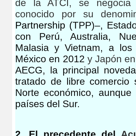
de la ATCI, se negocia 
conocido por su denomi
Partnership (
TPP
)–, Estad
con Perú, Australia, Nu
Malasia y Vietnam, a lo
México en 2012
y Japón en
AECG, la principal noved
tratado de libre comercio 
Norte económico, aunque 
países del Sur.
2. El precedente del
Ac