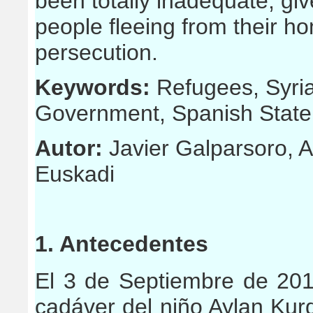
been totally inadequate, giv
people fleeing from their ho
persecution.
Keywords:
Refugees, Syri
Government, Spanish State,
Autor:
Javier Galparsoro,
Euskadi
1. Antecedentes
El 3 de Septiembre de 2015
cadáver del niño Aylan Kur