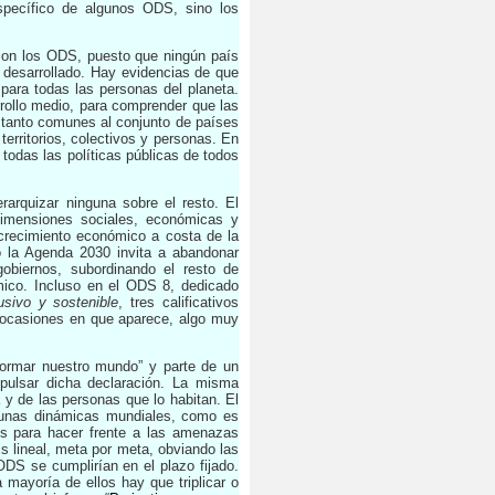
específico de algunos ODS, sino los
con los ODS, puesto que ningún país
 desarrollado. Hay evidencias de que
para todas las personas del planeta.
rrollo medio, para comprender que las
o tanto comunes al conjunto de países
erritorios, colectivos y personas. En
todas las políticas públicas de todos
rarquizar ninguna sobre el resto. El
dimensiones sociales, económicas y
crecimiento económico a costa de la
do la Agenda 2030 invita a abandonar
obiernos, subordinando el resto de
ico. Incluso en el ODS 8, dedicado
usivo y sostenible
, tres calificativos
 ocasiones en que aparece, algo muy
.
formar nuestro mundo” y parte de un
mpulsar dicha declaración. La misma
 y de las personas que lo habitan. El
lgunas dinámicas mundiales, como es
os para hacer frente a las amenazas
is lineal, meta por meta, obviando las
ODS se cumplirían en el plazo fijado.
 mayoría de ellos hay que triplicar o