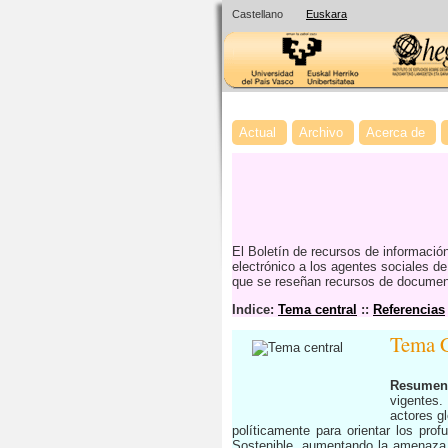
Castellano
Euskara
Actual
Archivo
Acerca de
El Boletín de recursos de informaci
electrónico a los agentes sociales d
que se reseñan recursos de documenta
Indice:
Tema central
::
Referencias
Tema C
Resumen
vigentes.
actores g
políticamente para orientar los pro
Sostenible, aumentando la amenaza g