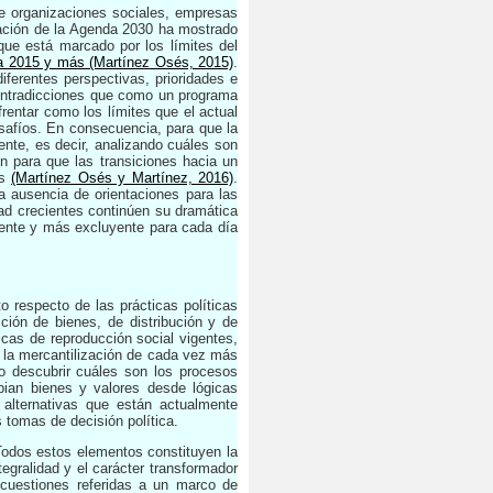
ue organizaciones sociales, empresas
oración de la Agenda 2030 ha mostrado
 que está marcado por los límites del
ma 2015 y más (Martínez Osés, 2015)
.
ferentes perspectivas, prioridades e
ontradicciones que como un programa
entar como los límites que el actual
esafíos. En consecuencia, para que la
ente, es decir, analizando cuáles son
n para que las transiciones hacia un
es
(Martínez Osés y Martínez, 2016)
.
 ausencia de orientaciones para las
dad crecientes continúen su dramática
ente y más excluyente para cada día
 respecto de las prácticas políticas
ión de bienes, de distribución y de
icas de reproducción social vigentes,
en la mercantilización de cada vez más
mo descubrir cuáles son los procesos
bian bienes y valores desde lógicas
s alternativas que están actualmente
tomas de decisión política.
 Todos estos elementos constituyen la
tegralidad y el carácter transformador
 cuestiones referidas a un marco de