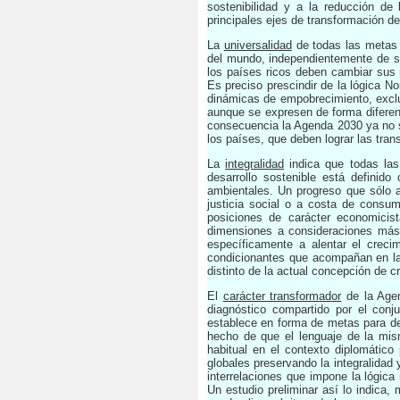
sostenibilidad y a la reducción de
principales ejes de transformación d
La
universalidad
de todas las metas 
del mundo, independientemente de su
los países ricos deben cambiar sus 
Es preciso prescindir de la lógica N
dinámicas de empobrecimiento, exclus
aunque se expresen de forma diferent
consecuencia la Agenda 2030 ya no se
los países, que deben lograr las tra
La
integralidad
indica que todas las 
desarrollo sostenible está defini
ambientales. Un progreso que sólo 
justicia social o a costa de consum
posiciones de carácter economicis
dimensiones a consideraciones más
específicamente a alentar el crec
condicionantes que acompañan en la
distinto de la actual concepción de
El
carácter transformador
de la Agen
diagnóstico compartido por el conj
establece en forma de metas para den
hecho de que el lenguaje de la mis
habitual en el contexto diplomátic
globales preservando la integralidad 
interrelaciones que impone la lógica
Un estudio preliminar así lo indica,