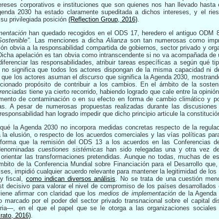
reses corporativos e instituciones que son quienes nos han llevado hasta e
genda 2030 ha estado claramente supeditada a dichos intereses, y el ries
su privilegiada posición
(Reflection Group, 2016)
.
mentación
han quedado recogidos en el ODS 17, heredero el antiguo ODM 
Sostenible”.
Las menciones a dicha
Alianza
son tan numerosas como impre
n obvia a la responsabilidad compartida de gobiernos, sector privado y orga
icha apelación es tan obvia como intranscendente si no va acompañada de un 
 diferenciar las responsabilidades, atribuir tareas específicas a según qué t
 no significa que todos los actores dispongan de la misma capacidad ni 
n que los actores asuman el
discurso
que significa la Agenda 2030, mostran
encionado propósito de contribuir a los cambios. En el ámbito de la sosteni
erenciadas
tiene ya cierto recorrido, habiendo logrado que cale entre la opinió
mento de contaminación o en su efecto en forma de cambio climático y p
as. A pesar de numerosas propuestas realizadas durante las discusiones 
sponsabilidad han logrado impedir que dicho principio articule la constitución
qué la Agenda 2030 no incorpora medidas concretas respecto de la regulació
a la elusión, o respecto de los acuerdos comerciales y las vías políticas par
 forma que la remisión del ODS 13 a los acuerdos en las Conferencias d
 denominadas
cuestiones sistémicas
han sido relegadas una y otra vez de
 orientar las transformaciones pretendidas. Aunque no todas, muchas de e
mbito de la Conferencia Mundial sobre Financiación para el Desarrollo que, 
ses, impidió cualquier acuerdo relevante para mantener la legitimidad de los 
y fiscal,
como indican diversos análisis
. No se trata de una cuestión meno
st decisivo para valorar el nivel de compromiso de los países desarrollado
iene afirmar con claridad que los
medios de implementación
de la Agenda
co marcado por el poder del sector privado transnacional sobre el capital d
eria—, en el que el papel que se le otorga a las organizaciones sociale
rato, 2016)
.