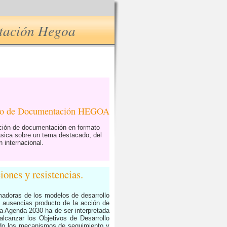
ntación Hegoa
tro de Documentación HEGOA
ución de documentación en formato
ásica sobre un tema destacado, del
 internacional.
ones y resistencias.
rmadoras de los modelos de desarrollo
s ausencias producto de la acción de
 La Agenda 2030 ha de ser interpretada
alcanzar los Objetivos de Desarrollo
ando los mecanismos de seguimiento y