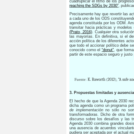
cuadruplicar el ritmo de los progres
reaching the SDGs by 2030”
, public
Precisamente hay que revertir las a
a cada uno de los ODS constituyendo 
agenda constituida por los ODM. Ambo
transitar hacia prácticas y modelo
(Prato, 2016)
. Cualquier otra soluci
las mayorías. En definitiva, si el d
acción política de los diferentes act
que todo el accionar político debe s
conocido como el
“donut”
, que forma
partir de este espacio seguro y just
Fuente:
K. Raworth (2012), “A safe an
3. Propuestas limitadas y ausenci
El hecho de que la Agenda 2030 reco
dicha agenda como un programa polí
de implementación
no sólo no son p
transformadoras. Dicho de otra for
discurso sobre los desafíos y las t
Agenda 2030 combina grandes dosis 
una ausencia de acuerdos vinculant
pudiera ser aceptada por el actual ma