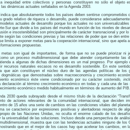
 la inequidad entre colectivos y personas constituyen no sólo el objeto 
e las dinámicas actuales señalados en la Agenda 2003.
indica que absolutamente todos los países deben sentirse comprometidos 
 grado relativo de riqueza o desarrollo, puede considerarse adecuadamente
modelos actuales de desarrollo porque los actuales no son universalizables 
orte-Sur que divide a los países del mundo en función de los niveles de desa
ión e insostenibilidad son principalmente de carácter transnacional y por l
e según las condiciones previas y las relaciones de poder que se den entre t
 limita a exponer metas para la cooperación internacional, sino que apela a 
nsformaciones propuestas.
metas son igual de importantes, de forma que no se puede priorizar ni je
do como un proceso multidimensional que debe atender conjuntamente las 
atienda a algunas de dichas dimensiones es un mal progreso. Por ejemplo 
ir recursos naturales escasos no es desarrollo sostenible. En este senti
ta que aún constituyen el núcleo duro de las agendas políticas de los g
 dogmáticas que demostradas sobre macroeconomía y crecimiento económ
imiento económico éste viene condicionado por su carácter
sostenido, incl
 declaración al término crecimiento económico en todas y cada una de las
 crecimiento económico medido habitualmente en términos de aumento del PIB
da 2030 queda subrayado desde el mismo título de la declaración “Trans
unto de actores relevantes de la comunidad internacional, que deciden i
tro de 15 años una serie de cambios en las condiciones vitales del planeta
ma se caracterice por expresiones positivas y alentadoras respecto de a
o propio de las Naciones Unidas, no oculta el enorme calado de los desafí
y la universalidad de las soluciones. Incluso desde una perspectiva de anális
 multidimensional, muestra que con las tendencias actuales ninguno de los 
 mostrando que en el mejor de los casos hay que acelerar los cambios, en la