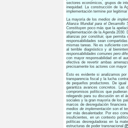
sectores económicos, grupos de inte
inequidad. La construcción de la A
implementación termine por legitimar 
La mayoría de los
medios de imple
Alianza Mundial para el Desarrollo 
Constituyen poco más que la apelació
implementación de la Agenda 2030. D
alianzas por constituir, que permita
responsabilidades sean compartidas
mismas tareas. No es suficiente co
al terrible diagnóstico y al bienint
responsabilidades comunes pero dif
con mayor responsabilidad en el au
efectiva de revertir ambas amenaz
precisamente los actores con mayor re
Esto es evidente si analizamos por 
transparencia fiscal y la lucha contr
de pequeños productores. De igual
garantiza avances concretos. Las
compromisos políticos que pudieran
relegando para su discusión en el á
sociales y la gran mayoría de los paí
marcos de desregulación financiera 
medios de implementación
son el te
ser más desalentador. Por eso conv
insuficientes, en un contexto políti
políticas desreguladoras en la mat
estructuras de poder transnacional
(P