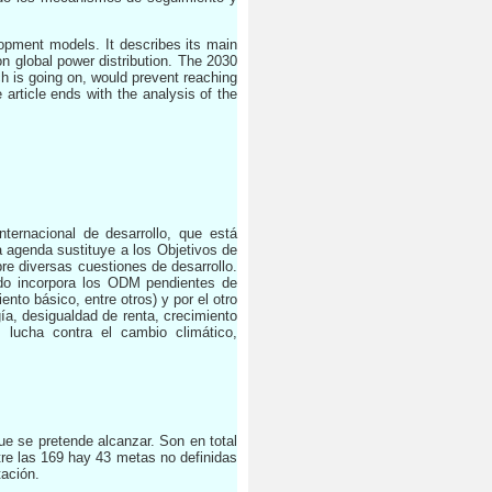
lopment models. It describes its main
on global power distribution. The 2030
ch is going on, would prevent reaching
article ends with the analysis of the
ernacional de desarrollo, que está
 agenda sustituye a los Objetivos de
re diversas cuestiones de desarrollo.
do incorpora los ODM pendientes de
nto básico, entre otros) y por el otro
a, desigualdad de renta, crecimiento
 lucha contra el cambio climático,
e se pretende alcanzar. Son en total
re las 169 hay 43 metas no definidas
tación.