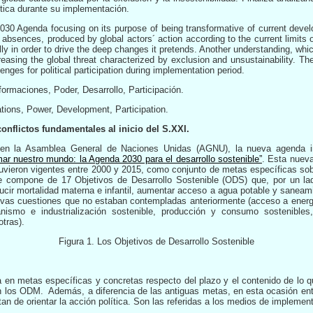
lítica durante su implementación.
 2030 Agenda focusing on its purpose of being transformative of current deve
 absences, produced by global actors´ action according to the current limits 
ly in order to drive the deep changes it pretends. Another understanding, whi
asing the global threat characterized by exclusion and unsustainability. The 
ges for political participation during implementation period.
ormaciones, Poder, Desarrollo, Participación.
tions, Power, Development, Participation.
onflictos fundamentales al inicio del S.XXI.
n la Asamblea General de Naciones Unidas (AGNU), la nueva agenda int
mar nuestro mundo: la Agenda 2030 para el desarrollo sostenible”
. Esta nueva
uvieron vigentes entre 2000 y 2015, como conjunto de metas específicas sob
e compone de 17 Objetivos de Desarrollo Sostenible (ODS) que, por un la
ucir mortalidad materna e infantil, aumentar acceso a agua potable y saneamie
evas cuestiones que no estaban contempladas anteriormente (acceso a energí
nismo e industrialización sostenible, producción y consumo sostenibles,
otras).
Figura 1. Los Objetivos de Desarrollo Sostenible
en metas específicas y concretas respecto del plazo y el contenido de lo qu
an los ODM. Además, a diferencia de las antiguas metas, en esta ocasión ent
atan de orientar la acción política. Son las referidas a los medios de implemen