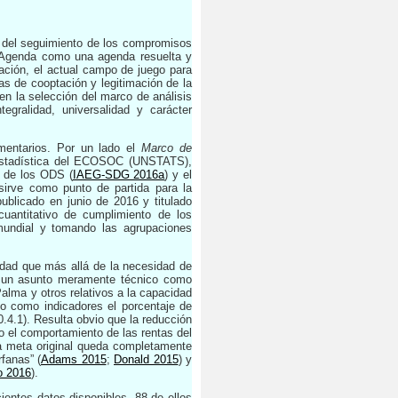
 del seguimiento de los compromisos
 Agenda como una agenda resuelta y
aración, el actual campo de juego para
as de cooptación y legitimación de la
en la selección del marco de análisis
egralidad, universalidad y carácter
mentarios. Por un lado el
Marco de
 Estadística del ECOSOC (UNSTATS),
o de los ODS (
IAEG-SDG 2016a
) y el
sirve como punto de partida para la
blicado en junio de 2016 y titulado
cuantitativo de cumplimiento de los
mundial y tomando las agrupaciones
ridad que más allá de la necesidad de
 no un asunto meramente técnico como
alma y otros relativos a la capacidad
do como indicadores el porcentaje de
0.4.1). Resulta obvio que la reducción
 el comportamiento de las rentas del
la meta original queda completamente
rfanas”
(
Adams 2015
;
Donald 2015
)
y
o 2016
)
.
entes datos disponibles, 88 de ellos