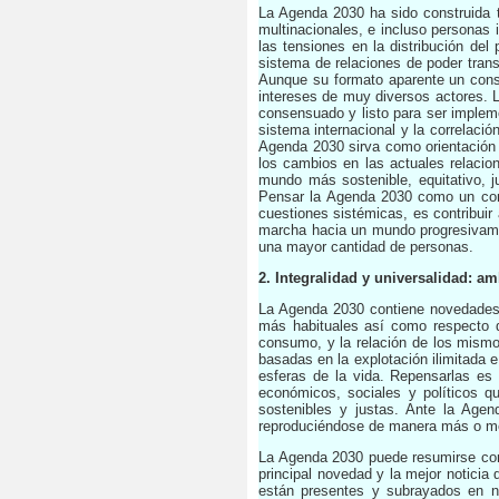
La Agenda 2030 ha sido construida t
multinacionales, e incluso personas 
las tensiones en la distribución del
sistema de relaciones de poder tran
Aunque su formato aparente un conse
intereses de muy diversos actores.
consensuado y listo para ser implem
sistema internacional y la correlaci
Agenda 2030 sirva como orientación p
los cambios en las actuales relacio
mundo más sostenible, equitativo, j
Pensar la Agenda 2030 como un cons
cuestiones sistémicas, es contribuir
marcha hacia un mundo progresivame
una mayor cantidad de personas.
2. Integralidad y universalidad: a
La Agenda 2030 contiene novedades m
más habituales así como respecto d
consumo, y la relación de los mismos
basadas en la explotación ilimitada e
esferas de la vida. Repensarlas es 
económicos, sociales y políticos q
sostenibles y justas. Ante la Agend
reproduciéndose de manera más o men
La Agenda 2030 puede resumirse con l
principal novedad y la mejor noticia 
están presentes y subrayados en nu