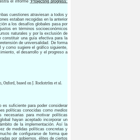
uestra el informe
“Projecting progress:
mbas cuestiones atraviesan a todos y
ones estaban recogidas en la anterior
ción a los desafíos globales pasa por
 justos en términos socioeconómicos
ursos naturales y por la exclusión de
 constituir una guía efectiva para la
 pretensión de universalidad. De forma
 y como sugiere el gráfico siguiente,
miento, el desarrollo y el progreso a
, Oxford, based on J. Rockström et al.
 es suficiente para poder considerar
ones políticas conocidas como
medios
 necesarias para motivar políticas
global hayan aceptado incorporar un
 ámbito de la implementación. Así la
ez de medidas políticas concretas y
 mucho de configurarse de forma que
radas por gobiernos, élites de ciertos