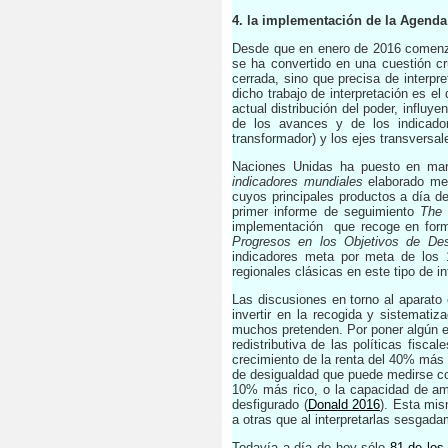
4. la implementación de la Agenda 
Desde que en enero de 2016 comenzó
se ha convertido en una cuestión 
cerrada, sino que precisa de interpre
dicho trabajo de interpretación es e
actual distribución del poder, influ
de los avances y de los indicadore
transformador) y los ejes transversale
Naciones Unidas ha puesto en mar
indicadores mundiales
elaborado me
cuyos principales productos a día d
primer informe de seguimiento
The 
implementación que recoge en forma
Progresos en los Objetivos de Des
indicadores meta por meta de los 
regionales clásicas en este tipo de 
Las discusiones en torno al aparato 
invertir en la recogida y sistemati
muchos pretenden. Por poner algún ej
redistributiva de las políticas fis
crecimiento de la renta del 40% más p
de desigualdad que puede medirse co
10% más rico, o la capacidad de amp
desfigurado
(
Donald 2016
)
. Esta mis
a otras que al interpretarlas sesga
Todavía a día de hoy sólo
81 de los