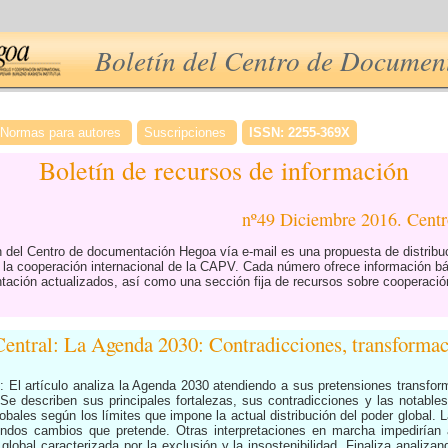
Boletín del Centro de Docume
Normas para autores
Suscripciones
ISSN: 2255-369X
Boletín de recursos de información
nº49 Diciembre 2016. Cen
ón del Centro de documentación Hegoa vía e-mail es una propuesta de distrib
e la cooperación internacional de la CAPV. Cada número ofrece información b
ción actualizados, así como una sección fija de recursos sobre cooperación
entral: La Agenda 2030: Contradicciones, transformaci
: El artículo analiza la Agenda 2030 atendiendo a sus pretensiones transfo
 Se describen sus principales fortalezas, sus contradicciones y las notable
lobales según los límites que impone la actual distribución del poder global.
fundos cambios que pretende. Otras interpretaciones en marcha impedirían 
lobal caracterizada por la exclusión y la insostenibilidad. Finaliza analiz