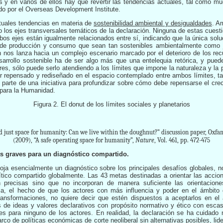
os y en varios de ellos hay que revertir las tendencias actuales, tal como m
ado por el Overseas Development Institute.
ctuales tendencias en materia de
sostenibilidad ambiental y desigualdades
. A
los ejes transversales temáticos de la declaración. Ninguna de estas cuesti
s ejes están igualmente relacionados entre sí, indicando que la única solu
s de producción y consumo que sean tan sostenibles ambientalmente como
ón nos lanza hacia un complejo escenario marcado por el deterioro de los rec
esarrollo sostenible ha de ser algo más que una entelequia retórica, y puede
ores, sólo puede serlo atendiendo a los límites que impone la naturaleza y la
er repensado y rediseñado en el espacio contemplado entre ambos límites, tal
 parte de una iniciativa para profundizar sobre cómo debe repensarse el creci
o para la Humanidad.
Figura 2. El donut de los límites sociales y planetarios
d just space for humanity: Can we live within the doughnut?” discussion paper, Oxfam
(2009), “A safe operating space for humanity”,
Nature
, Vol. 461, pp. 472-475
as graves para un diagnóstico compartido.
ja esencialmente un diagnóstico sobre los principales desafíos globales, no
tico compartido globalmente. Las 43 metas destinadas a orientar las acci
recisas sino que no incorporan de manera suficiente las orientaciones
ma, el hecho de que los actores con más influencia y poder en el ámbito 
ransformaciones, no quiere decir que estén dispuestos a aceptarlos en el
de ideas y valores declarativos con propósito normativo y ético con escas
es para ninguno de los actores. En realidad, la declaración se ha cuidado
rco de políticas económicas de corte neoliberal sin alternativas posibles, lide