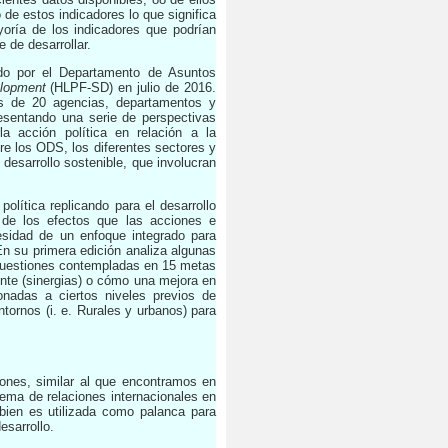
 de estos indicadores lo que significa
oría de los indicadores que podrían
 de desarrollar.
do por el Departamento de Asuntos
velopment
(HLPF-SD) en julio de 2016.
ás de 20 agencias, departamentos y
esentando una serie de perspectivas
la acción política en relación a la
re los ODS, los diferentes sectores y
 desarrollo sostenible, que involucran
política replicando para el desarrollo
s de los efectos que las acciones e
cesidad de un enfoque integrado para
En su primera edición analiza algunas
a, cuestiones contempladas en 15 metas
nte (sinergias) o cómo una mejora en
nadas a ciertos niveles previos de
ntornos (i. e. Rurales y urbanos) para
ones, similar al que encontramos en
tema de relaciones internacionales en
 bien es utilizada como palanca para
esarrollo.