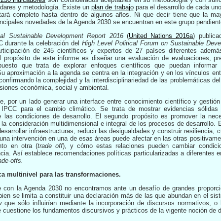
ndares y metodología. Existe un
plan de trabajo
para el desarrollo de cada uno
ará completo hasta dentro de algunos años. Ni que decir tiene que la may
incipales novedades de la Agenda 2030 se encuentran en este grupo pendiente
bal Sustainable Development Report 2016
(
United Nations 2016a
)
publica
durante la celebración del
High Level Political Forum on Sustainable De
rticipación de 245 científicos y expertos de 27 países diferentes adem
propósito de este informe es diseñar una evaluación de evaluaciones, pr
, puesto que trata de explorar enfoques científicos que puedan informar 
 aproximación a la agenda se centra en la integración y en los vínculos ent
confirmando la complejidad y la interdisciplinariedad de las problemáticas del
siones económica, social y ambiental.
, por un lado generar una interface entre conocimiento científico y gestión 
l IPCC para el cambio climático. Se trata de mostrar evidencias sólida
re las condiciones de desarrollo. El segundo propósito es promover la ne
 consideración multidimensional e integral de los procesos de desarrollo. 
desarrollar infraestructuras, reducir las desigualdades y construir resilienci
na intervención en una de esas áreas puede afectar en las otras positivame
to en otra (
trade off
), y cómo estas relaciones pueden cambiar condicio
encia. Así establece recomendaciones políticas particularizadas a diferentes e
ade-offs.
ca multinivel para las transformaciones.
 con la Agenda 2030 no encontramos ante un desafío de grandes proporci
bien se limita a constituir una declaración más de las que abundan en el sis
aw
que sólo influirían mediante la incorporación de discursos normativos, o
 cuestione los fundamentos discursivos y prácticos de la vigente noción de d