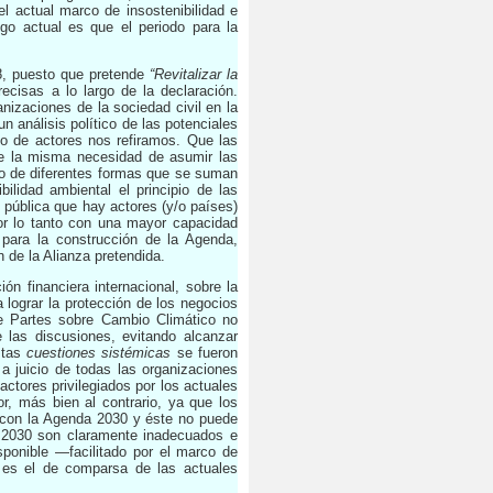
l actual marco de insostenibilidad e
go actual es que el periodo para la
8, puesto que pretende
“Revitalizar la
cisas a lo largo de la declaración.
nizaciones de la sociedad civil en la
análisis político de las potenciales
ipo de actores nos refiramos. Que las
de la misma necesidad de asumir las
do de diferentes formas que se suman
bilidad ambiental el principio de las
n pública que hay actores (y/o países)
or lo tanto con una mayor capacidad
para la construcción de la Agenda,
 de la Alianza pretendida.
n financiera internacional, sobre la
a lograr la protección de los negocios
e Partes sobre Cambio Climático no
 las discusiones, evitando alcanzar
stas
cuestiones sistémicas
se fueron
a juicio de todas las organizaciones
actores privilegiados por los actuales
r, más bien al contrario, ya que los
s con la Agenda 2030 y éste no puede
 2030 son claramente inadecuados e
isponible —facilitado por el marco de
s es el de comparsa de las actuales