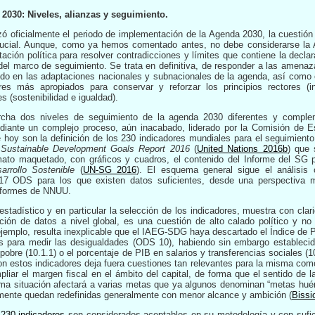
2030: Niveles, alianzas y seguimiento.
 oficialmente el periodo de implementación de la Agenda 2030, la cuestión
crucial. Aunque, como ya hemos comentado antes, no debe considerarse la
tación política para resolver contradicciones y límites que contiene la decl
l del marco de seguimiento. Se trata en definitiva, de responder a las amenaz
yendo en las adaptaciones nacionales y subnacionales de la agenda, así como 
s más apropiados para conservar y reforzar los principios rectores (int
s (sostenibilidad e igualdad).
cha dos niveles de seguimiento de la agenda 2030 diferentes y comple
diante un complejo proceso, aún inacabado, liderado por la Comisión de
e hoy son la definición de los 230 indicadores mundiales para el seguimient
Sustainable Development Goals Report 2016
(
United Nations 2016b
) que 
to maquetado, con gráficos y cuadros, el contenido del Informe del SG pu
arrollo Sostenible
(
UN-SG 2016
). El esquema general sigue el análisis 
17 ODS para los que existen datos suficientes, desde una perspectiva 
informes de NNUU.
estadístico y en particular la selección de los indicadores, muestra con cla
zación de datos a nivel global, es una cuestión de alto calado político y
emplo, resulta inexplicable que el IAEG-SDG haya descartado el Índice de P
cales para medir las desigualdades (ODS 10), habiendo sin embargo estableci
obre (10.1.1) o el porcentaje de PIB en salarios y transferencias sociales (1
n estos indicadores deja fuera cuestiones tan relevantes para la misma como
liar el margen fiscal en el ámbito del capital, de forma que el sentido de 
ma situación afectará a varias metas que ya algunos denominan “metas hué
damente quedan redefinidas generalmente con menor alcance y ambición
(
Bissi
 230 indicadores
son considerados aceptables en su metodología y con sufici