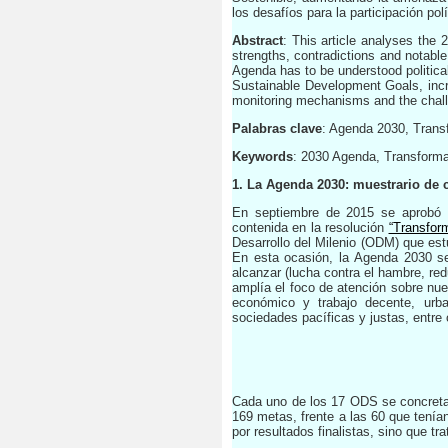
los desafíos para la participación po
Abstract
: This article analyses the
strengths, contradictions and notable
Agenda has to be understood political
Sustainable Development Goals, incre
monitoring mechanisms and the challen
Palabras clave
: Agenda 2030, Transf
Keywords
: 2030 Agenda, Transforma
1. La Agenda 2030: muestrario de c
En septiembre de 2015 se aprobó e
contenida en la resolución
“Transfor
Desarrollo del Milenio (ODM) que est
En esta ocasión, la Agenda 2030 s
alcanzar (lucha contra el hambre, red
amplía el foco de atención sobre nu
económico y trabajo decente, urba
sociedades pacíficas y justas, entre 
Cada uno de los 17 ODS se concreta 
169 metas, frente a las 60 que tení
por resultados finalistas, sino que tr