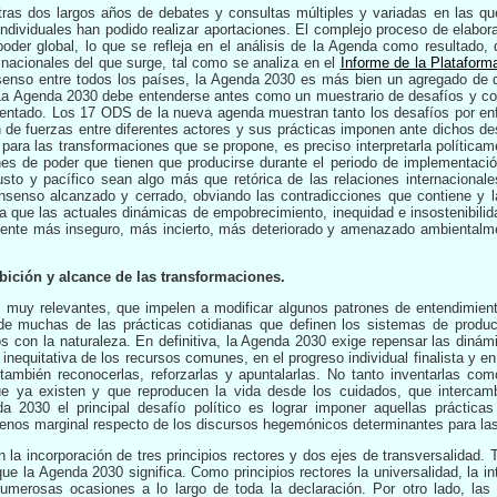
ras dos largos años de debates y consultas múltiples y variadas en las q
individuales han podido realizar aportaciones. El complejo proceso de elab
 poder global, lo que se refleja en el análisis de la Agenda como resultado,
snacionales del que surge, tal como se analiza en el
Informe de la Platafor
nso entre todos los países, la Agenda 2030 es más bien un agregado de di
 La Agenda 2030 debe entenderse antes como un muestrario de desafíos y c
entado. Los 17 ODS de la nueva agenda muestran tanto los desafíos por enfr
ón de fuerzas entre diferentes actores y sus prácticas imponen ante dichos d
ara las transformaciones que se propone, es preciso interpretarla políticam
nes de poder que tienen que producirse durante el periodo de implementació
usto y pacífico sean algo más que retórica de las relaciones internacional
enso alcanzado y cerrado, obviando las contradicciones que contiene y la
 a que las actuales dinámicas de empobrecimiento, inequidad e insostenibili
nte más inseguro, más incierto, más deteriorado y amenazado ambientalm
mbición y alcance de las transformaciones.
uy relevantes, que impelen a modificar algunos patrones de entendimiento
e muchas de las prácticas cotidianas que definen los sistemas de producc
 con la naturaleza. En definitiva, la Agenda 2030 exige repensar las dinám
 inequitativa de los recursos comunes, en el progreso individual finalista y 
también reconocerlas, reforzarlas y apuntalarlas. No tanto inventarlas co
ue ya existen y que reproducen la vida desde los cuidados, que intercam
a 2030 el principal desafío político es lograr imponer aquellas práctica
os marginal respecto de los discursos hegemónicos determinantes para las 
a incorporación de tres principios rectores y dos ejes de transversalidad.
que la Agenda 2030 significa. Como principios rectores la universalidad, la in
merosas ocasiones a lo largo de toda la declaración. Por otro lado, las