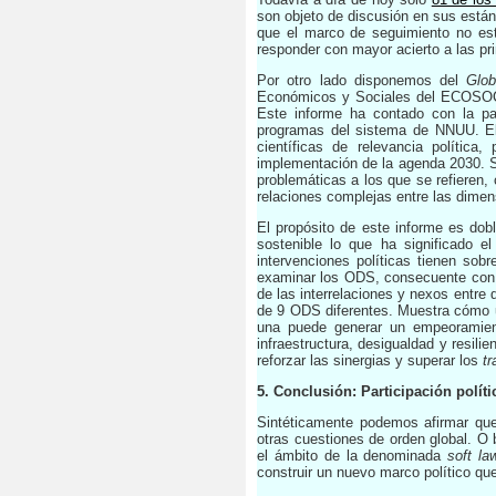
son objeto de discusión en sus está
que el marco de seguimiento no est
responder con mayor acierto a las pr
Por otro lado disponemos del
Glo
Económicos y Sociales del ECOSOC 
Este informe ha contado con la pa
programas del sistema de NNUU. El 
científicas de relevancia política
implementación de la agenda 2030. Su
problemáticas a los que se refieren, 
relaciones complejas entre las dimen
El propósito de este informe es doble
sostenible lo que ha significado e
intervenciones políticas tienen sob
examinar los ODS, consecuente con la
de las interrelaciones y nexos entre 
de 9 ODS diferentes. Muestra cómo u
una puede generar un empeoramien
infraestructura, desigualdad y resili
reforzar las sinergias y superar los
tr
5. Conclusión: Participación políti
Sintéticamente podemos afirmar que
otras cuestiones de orden global. O 
el ámbito de la denominada
soft l
construir un nuevo marco político que