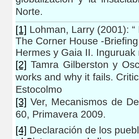
Norte.
[1]
Lohman, Larry (2001): “
The Corner House -Briefing 
Hermes y Gaia II. Inguruak 
[2]
Tamra Gilberston y Osc
works and why it fails. Crit
Estocolmo
[3]
Ver, Mecanismos de Des
60, Primavera 2009.
[4]
Declaración de los pueb