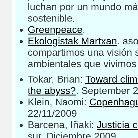
luchan por un mundo más 
sostenible.
Greenpeace
.
Ekologistak Martxan
. as
compartimos una visión s
ambientales que vivimos
Tokar, Brian:
Toward clim
the abyss?
. September 
Klein, Naomi:
Copenhague
22/11/2009
Barcena, Iñaki:
Justicia 
sur. Diciembre 2009