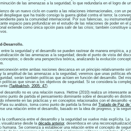
isminución de las amenazas a la seguridad, lo que redundaría en el logro de u
nzo de un nuevo ciclo en cuanto a las relaciones internacionales, con un pe
 despliegue que ha traído consigo la guerra global contra el terror, la converg
pendiente para la comunidad internacional. Por sus falencias, su instrumental
nte espacio para profundizar en el estudio de las relaciones de poder en el p
onal extiende como única opción para salir de las crisis; también constituye un
ivos.
d-Desarrollo.
entre la seguridad y el desarrollo se pueden rastrear de manera empírica, a p
ralización de las amenazas a la seguridad; desde el punto de vista del discur
conceptos; o desde una perspectiva teórica, analizando la evolución conceptu
os.
interconexión entre ambas nociones descansa en un principio relativamente si
s y la amplitud de las amenazas a la seguridad, veremos que unas políticas ef
uridad, serán también políticas que actúen en función del desarrollo. Del m
án políticas que sirvan a los objetivos de seguridad. Si se considera la comple
ente (
Tadjbakhsh, 2005: 47
).
el desarrollo no es una relación nueva. Hettne (2010) realiza un interesante an
omo punto de partida el pensamiento dominante sobre el desarrollo en distinto
do inherente en las prácticas y en conceptos relacionados con el desarrollo -
. Para su análisis, toma como punto de partida la firma del
Tratado de Paz de 
se una relación entre el desarrollo, basado en la idea de progreso, y la segu
la confluencia entre el desarrollo y la seguridad se vuelve más explícita. L
 visualizarse desde la
década anterior
,
desemboca en una reconceptualizació
al o humana. Se comienza a establecer una relación entre el concepto de seg