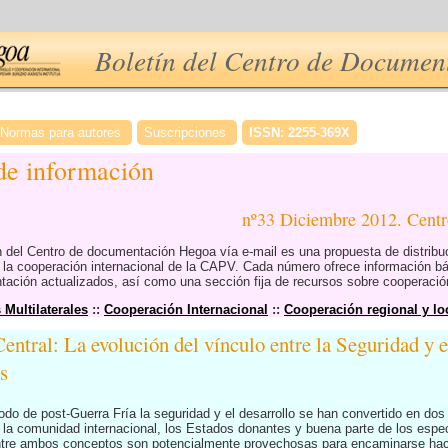
Boletín del Centro de Docume
Normas para autores
Suscripciones
ISSN: 2255-369X
 de información
nº33 Diciembre 2012. Cen
ón del Centro de documentación Hegoa vía e-mail es una propuesta de distrib
e la cooperación internacional de la CAPV. Cada número ofrece información b
ción actualizados, así como una sección fija de recursos sobre cooperación
Multilaterales
::
Cooperación Internacional
::
Cooperación regional y loc
entral: La evolución del vínculo entre la Seguridad y 
s
íodo de post-Guerra Fría la seguridad y el desarrollo se han convertido en do
a comunidad internacional, los Estados donantes y buena parte de los especi
ntre ambos conceptos son potencialmente provechosas para encaminarse hacia