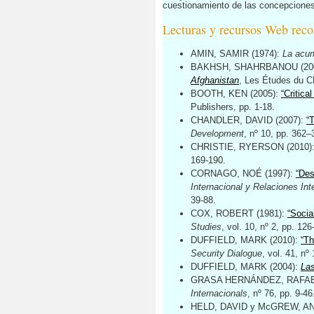
cuestionamiento de las concepciones 
Lecturas y recursos Web rec
AMIN, SAMIR (1974):
La acum
BAKHSH, SHAHRBANOU (20
Afghanistan
, Les Études du C
BOOTH, KEN (2005):
“Critica
Publishers, pp. 1-18.
CHANDLER, DAVID (2007):
“
Development
, nº 10, pp. 362–
CHRISTIE, RYERSON (2010)
169-190.
CORNAGO, NOÉ (1997):
“Des
Internacional y Relaciones Int
39-88.
COX, ROBERT (1981):
“Socia
Studies
, vol. 10, nº 2, pp. 126
DUFFIELD, MARK (2010):
“Th
Security Dialogue
, vol. 41, nº
DUFFIELD, MARK (2004):
Las
GRASA HERNÁNDEZ, RAFAEL
Internacionals
, nº 76, pp. 9-46
HELD, DAVID y McGREW, AN