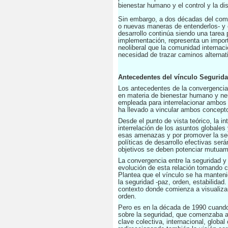
bienestar humano y el control y la d
Sin embargo, a dos décadas del comie
o nuevas maneras de entenderlos- y el
desarrollo continúa siendo una tarea 
implementación, representa un importa
neoliberal que la comunidad internaci
necesidad de trazar caminos alternat
Antecedentes del vínculo Segurida
Los antecedentes de la convergencia 
en materia de bienestar humano y neut
empleada para interrelacionar ambos 
ha llevado a vincular ambos concept
Desde el punto de vista teórico, la 
interrelación de los asuntos globale
esas amenazas y por promover la seg
políticas de desarrollo efectivas ser
objetivos se deben potenciar mutuam
La convergencia entre la seguridad y 
evolución de esta relación tomando c
Plantea que el vínculo se ha manteni
la seguridad -paz, orden, estabilidad
contexto donde comienza a visualizar
orden.
Pero es en la década de 1990 cuando 
sobre la seguridad, que comenzaba a
clave colectiva, internacional, glob