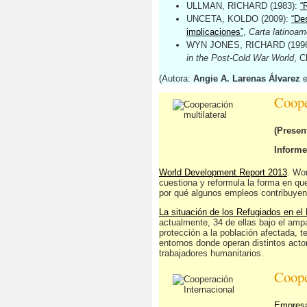
ULLMAN, RICHARD (1983):
“
UNCETA, KOLDO (2009):
“Des
implicaciones”
,
Carta latinoam
WYN JONES, RICHARD (199
in the Post-Cold War World
, C
(Autora:
Angie A. Larenas Álvarez
e
Coope
(Presen
Informe
World Development Report 2013
. Wo
cuestiona y reformula la forma en que
por qué algunos empleos contribuyen
La situación de los Refugiados en el
actualmente, 34 de ellas bajo el amp
protección a la población afectada, 
entornos donde operan distintos acto
trabajadores humanitarios.
Coope
Empresas