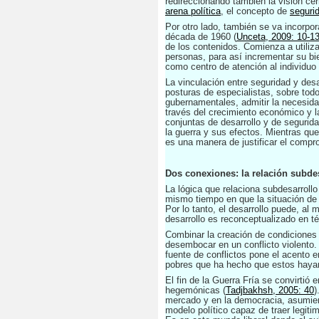
redireccionando también la visión ce
arena política
, el concepto de
seguri
Por otro lado, también se va incorpor
década de 1960 (
Unceta, 2009: 10-1
de los contenidos. Comienza a utiliz
personas, para así incrementar su bi
como centro de atención al individuo 
La vinculación entre seguridad y des
posturas de especialistas, sobre todo
gubernamentales, admitir la necesidad
través del crecimiento económico y l
conjuntas de desarrollo y de segurida
la guerra y sus efectos. Mientras qu
es una manera de justificar el comprom
Dos conexiones: la relación subdesa
La lógica que relaciona subdesarrollo
mismo tiempo en que la situación de 
Por lo tanto, el desarrollo puede, al m
desarrollo es reconceptualizado en té
Combinar la creación de condiciones p
desembocar en un conflicto violento.
fuente de conflictos pone el acento e
pobres que ha hecho que estos hayan
El fin de la Guerra Fría se convirtió
hegemónicas (
Tadjbakhsh, 2005: 40
)
mercado y en la democracia, asumiend
modelo político capaz de traer legiti