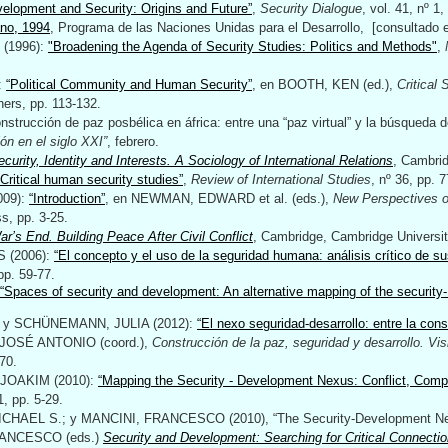
elopment and Security: Origins and Future”
,
Security Dialogue
, vol. 41, nº 1,
ano, 1994
, Programa de las Naciones Unidas para el Desarrollo, [consultado e
 (1996):
"Broadening the Agenda of Security Studies: Politics and Methods"
,
:
“Political Community and Human Security”
, en BOOTH, KEN (ed.),
Critical 
ers, pp. 113-132.
ucción de paz posbélica en áfrica: entre una “paz virtual” y la búsqueda de
ón en el siglo XXI”
, febrero.
ecurity, Identity and Interests. A Sociology of International Relations
, Cambri
“Critical human security studies”
,
Review of International Studies
, nº 36, pp. 
009):
“Introduction”
, en NEWMAN, EDWARD et al.
(eds.),
New Perspectives o
s, pp. 3-25.
ar’s End. Building Peace After Civil Conflict
, Cambridge, Cambridge Universi
 (2006):
“El concepto y el uso de la seguridad humana: análisis crítico de su
 pp. 59-77.
“Spaces of security and development: An alternative mapping of the securit
y SCHÜNEMANN, JULIA (2012):
“El nexo seguridad-desarrollo: entre la cons
JOSÉ ANTONIO (coord.),
Construcción de la paz, seguridad y desarrollo. Vis
70.
JOAKIM (2010):
“Mapping the Security - Development Nexus: Conflict, Comp
1, pp. 5-29.
CHAEL S.; y MANCINI, FRANCESCO (2010), “The Security-Development N
RANCESCO (eds.)
Security and Development: Searching for Critical Connecti