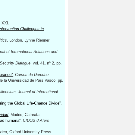
o XXI.
ntervention Challenges in
itics
, London, Lynne Rienner
nal of International Relations and
Security Dialogue
, vol. 41, nº 2, pp.
poráneo”
,
Cursos de Derecho
de la Universidad de País Vasco, pp.
illennium, Journal of International
ing the Global Life-Chance Divide”
,
ridad
,
Madrid, Catarata.
idad humana”
,
CIDOB d´Afers
xico, Oxford University Press.