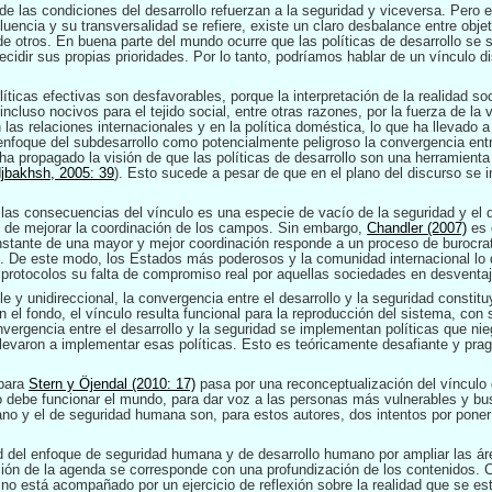
e las condiciones del desarrollo refuerzan a la seguridad y viceversa. Pero e
fluencia y su transversalidad se refiere, existe un claro desbalance entre obje
de otros. En buena parte del mundo ocurre que las políticas de desarrollo se s
idir sus propias prioridades. Por lo tanto, podríamos hablar de un vínculo di
ticas efectivas son desfavorables, porque la interpretación de la realidad soc
ncluso nocivos para el tejido social, entre otras razones, por la fuerza de la v
 las relaciones internacionales y en la política doméstica, lo que ha llevado a
enfoque del subdesarrollo como potencialmente peligroso la convergencia entre
a propagado la visión de que las políticas de desarrollo son una herramienta 
jbakhsh, 2005: 39
). Esto sucede a pesar de que en el plano del discurso se i
las consecuencias del vínculo es una especie de vacío de la seguridad y el 
ad de mejorar la coordinación de los campos. Sin embargo,
Chandler (2007)
es 
nstante de una mayor y mejor coordinación responde a un proceso de burocrat
 De este modo, los Estados más poderosos y la comunidad internacional lo
protocolos su falta de compromiso real por aquellas sociedades en desventaj
ble y unidireccional, la convergencia entre el desarrollo y la seguridad consti
En el fondo, el vínculo resulta funcional para la reproducción del sistema, con
vergencia entre el desarrollo y la seguridad se implementan políticas que ni
levaron a implementar esas políticas. Esto es teóricamente desafiante y pra
 para
Stern y Öjendal (2010: 17)
pasa por una reconceptualización del vínculo 
o debe funcionar el mundo, para dar voz a las personas más vulnerables y busc
ano y el de seguridad humana son, para estos autores, dos intentos por pone
d del enfoque de seguridad humana y de desarrollo humano por ampliar las ár
ión de la agenda se corresponde con una profundización de los contenidos. 
i no está acompañado por un ejercicio de reflexión sobre la realidad que se es