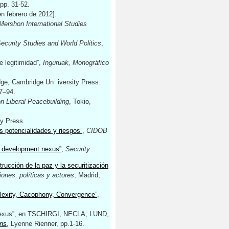
 pp. 31-52.
n febrero de 2012].
Mershon International Studies
Security Studies and World Politics
,
 legitimidad”,
Inguruak, Monográfico
dge, Cambridge Un iversity Press.
77–94.
n Liberal Peacebuilding
, Tokio,
ty Press.
s potencialidades y riesgos”
,
CIDOB
y- development nexus”
,
Security
trucción de la paz y la securitización
iones, políticas y actores
, Madrid,
lexity, Cacophony, Convergence”
,
exus”, en TSCHIRGI, NECLA; LUND,
ons
, Lyenne Rienner, pp.1-16.