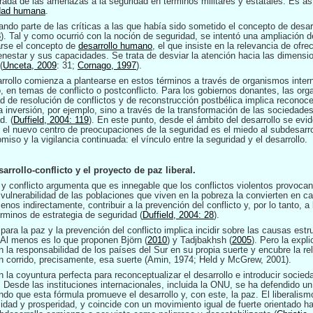
rrada de las amenazas a la seguridad en términos militares y estatales. Es a
dad humana
.
ando parte de las críticas a las que había sido sometido el concepto de desar
3
). Tal y como ocurrió con la noción de seguridad, se intentó una ampliación d
arse el concepto de
desarrollo humano
, el que insiste en la relevancia de ofr
enestar y sus capacidades. Se trata de desviar la atención hacia las dimensio
(
Unceta, 2009
: 31;
Cornago, 1997
).
arrollo comienza a plantearse en estos términos a través de organismos inte
, en temas de conflicto o postconflicto. Para los gobiernos donantes, las org
 de resolución de conflictos y de reconstrucción postbélica implica reconocer
a inversión, por ejemplo, sino a través de la transformación de las sociedade
d. (
Duffield, 2004: 119
). En este punto, desde el ámbito del desarrollo se evi
e el nuevo centro de preocupaciones de la seguridad es el miedo al subdesarro
iso y la vigilancia continuada: el vínculo entre la seguridad y el desarrollo.
rrollo-conflicto y el proyecto de paz liberal.
 y conflicto argumenta que es innegable que los conflictos violentos provocan
vulnerabilidad de las poblaciones que viven en la pobreza la convierten en ca
enos indirectamente, contribuir a la prevención del conflicto y, por lo tanto, a 
rminos de estrategia de seguridad (
Duffield, 2004: 28
).
ara la paz y la prevención del conflicto implica incidir sobre las causas es
 Al menos es lo que proponen Björn (
2010
) y Tadjbakhsh (
2005
). Pero la expl
n la responsabilidad de los países del Sur en su propia suerte y encubre la re
 corrido, precisamente, esa suerte (Amin, 1974; Held y McGrew, 2001).
 en la coyuntura perfecta para reconceptualizar el desarrollo e introducir soc
. Desde las instituciones internacionales, incluida la ONU, se ha defendido
o que esta fórmula promueve el desarrollo y, con este, la paz. El liberali
midad y prosperidad, y coincide con un movimiento igual de fuerte orientado h