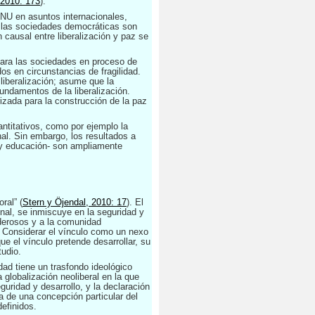
 2010: 173
)
.
 ONU en asuntos internacionales,
e las sociedades democráticas son
 causal entre liberalización y paz se
para las sociedades en proceso de
dos en circunstancias de fragilidad.
 liberalización; asume que la
fundamentos de la liberalización.
izada para la construcción de la paz
ntitativos, como por ejemplo la
nal. Sin embargo, los resultados a
d y educación- son ampliamente
ral” (
Stern y Öjendal, 2010: 17
). El
nal, se inmiscuye en la seguridad y
oderosos y a la comunidad
.
Considerar el vínculo como un nexo
ue el vínculo pretende desarrollar, su
tudio.
dad tiene un trasfondo ideológico
 globalización neoliberal en la que
guridad y desarrollo, y la declaración
a de una concepción particular del
definidos.