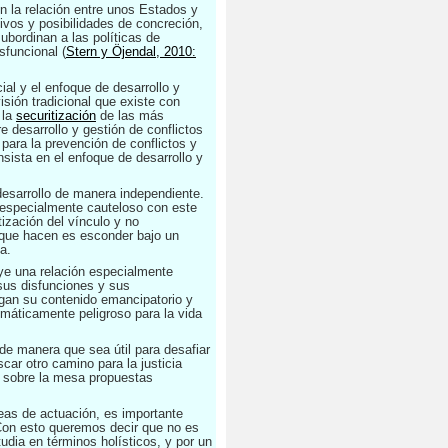
n la relación entre unos Estados y
tivos y posibilidades de concreción,
ubordinan a las políticas de
sfuncional (
Stern y Öjendal, 2010:
ial y el enfoque de desarrollo y
isión tradicional que existe con
 la
securitización
de las más
 desarrollo y gestión de conflictos
para la prevención de conflictos y
nsista en el enfoque de desarrollo y
desarrollo de manera independiente.
especialmente cauteloso con este
ización del vínculo y no
 que hacen es esconder bajo un
a.
tuye una relación especialmente
 sus disfunciones y sus
egan su contenido emancipatorio y
gmáticamente peligroso para la vida
de manera que sea útil para desafiar
ar otro camino para la justicia
r sobre la mesa propuestas
eas de actuación, es importante
Con esto queremos decir que no es
tudia en términos holísticos, y por un