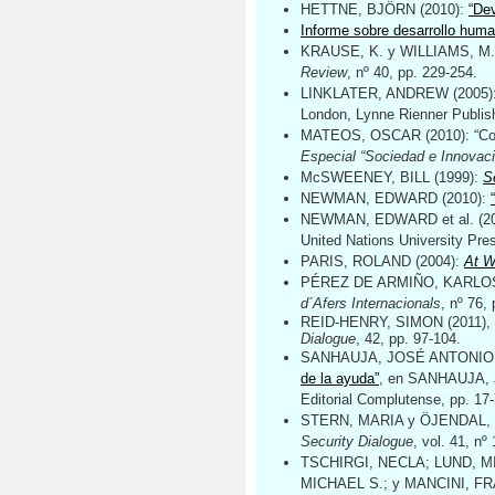
HETTNE, BJÖRN (2010):
“Dev
Informe sobre desarrollo hum
KRAUSE, K. y WILLIAMS, M.
Review
, nº 40, pp. 229-254.
LINKLATER, ANDREW (2005)
London, Lynne Rienner Publish
MATEOS, OSCAR (2010): “Constr
Especial “Sociedad e Innovaci
McSWEENEY, BILL (1999):
S
NEWMAN, EDWARD (2010):
NEWMAN, EDWARD et al. (2
United Nations University Pres
PARIS, ROLAND (2004):
At W
PÉREZ DE ARMIÑO, KARLOS
d´Afers Internacionals
, nº 76,
REID-HENRY, SIMON (2011),
Dialogue
, 42, pp. 97-104.
SANHAUJA, JOSÉ ANTONIO 
de la ayuda”
, en SANHAUJA, 
Editorial Complutense, pp. 17-
STERN, MARIA y ÖJENDAL, 
Security Dialogue
, vol. 41, nº 
TSCHIRGI, NECLA; LUND, MI
MICHAEL S.; y MANCINI, F