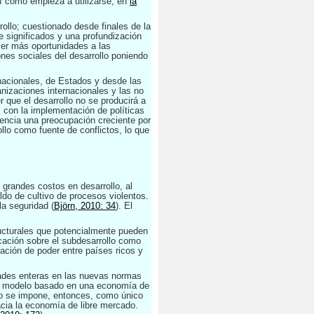
sí como empieza a utilizarse, en
la
rollo; cuestionado desde finales de la
e significados y una profundización
ecer más oportunidades a las
nes sociales del desarrollo poniendo
rnacionales, de Estados y desde las
anizaciones internacionales y las no
 que el desarrollo no se producirá a
s con la implementación de políticas
dencia una preocupación creciente por
llo como fuente de conflictos, lo que
 grandes costos en desarrollo, al
ldo de cultivo de procesos violentos.
la seguridad (
Björn, 2010: 34
). El
tructurales que potencialmente pueden
icación sobre el subdesarrollo como
lación de poder entre países ricos y
iedades enteras en las nuevas normas
 un modelo basado en una economía de
smo se impone, entonces, como único
acia la economía de libre mercado.