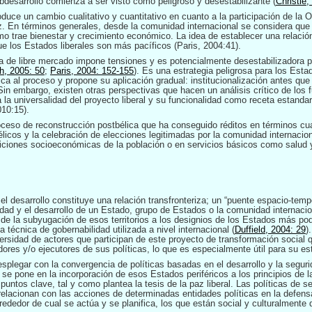
bdesarrollo comienza a ser visto como peligroso y desestabilizante
(
Christie,
oduce un cambio cualitativo y cuantitativo en cuanto a la participación de la
. En términos generales, desde la comunidad internacional se considera qu
mo trae bienestar y crecimiento económico. La idea de establecer una relación
e los Estados liberales son más pacíficos
(Paris, 2004:41).
ia de libre mercado impone tensiones y es potencialmente desestabilizadora 
h, 2005: 50
;
Paris, 2004: 152-155
). Es una estrategia peligrosa para los Esta
ítica al proceso y propone su aplicación gradual: institucionalización antes que
 Sin embargo, existen otras perspectivas que hacen un análisis crítico de los 
a universalidad del proyecto liberal y su funcionalidad como receta estandar
010:15).
roceso de reconstrucción postbélica que ha conseguido réditos en términos cua
licos y la celebración de elecciones legitimadas por la comunidad internacio
ndiciones socioeconómicas de la población o en servicios básicos como salu
el desarrollo constituye una relación transfronteriza; un “puente espacio-tempo
dad y el desarrollo de un Estado, grupo de Estados o la comunidad internacio
ta de la subyugación de esos territorios a los designios de los Estados más p
a técnica de gobernabilidad utilizada a nivel internacional (
Duffield, 2004: 29
)
iversidad de actores que participan de este proyecto de transformación social q
res y/o ejecutores de sus políticas, lo que es especialmente útil para su es
plegar con la convergencia de políticas basadas en el desarrollo y la seguri
 se pone en la incorporación de esos Estados periféricos a los principios de la
untos clave, tal y como plantea la tesis de la paz liberal. Las políticas de se
 relacionan con las acciones de determinadas entidades políticas en la defens
rededor de cual se actúa y se planifica, los que están social y culturalmente 