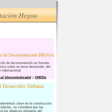
ntación Hegoa
tro de Documentación HEGOA
ución de documentación en formato
ásica sobre un tema destacado, del
 internacional.
al (descentralizada)
::
ONGDs
el Desarrollo: Debates
s elementos clave en la construcción
alistas, se considera que las
 los objetivos primarios del