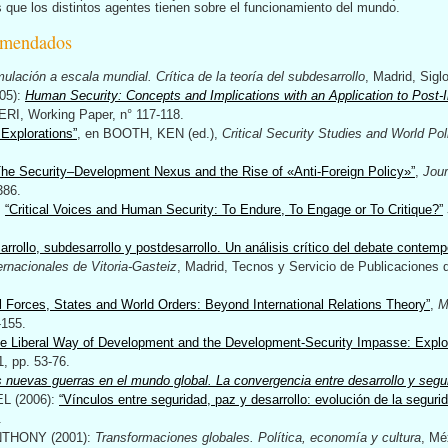
que los distintos agentes tienen sobre el funcionamiento del mundo.
omendados
ulación a escala mundial. Crítica de la teoría del subdesarrollo
, Madrid, Sigl
05):
Human Security: Concepts and Implications with an Application to Post-I
ERI, Working Paper, n° 117-118.
l Explorations”
, en BOOTH, KEN (ed.),
Critical Security Studies and World Pol
The Security–Development Nexus and the Rise of «Anti-Foreign Policy»”
,
Jour
386.
:
“Critical Voices and Human Security: To Endure, To Engage or To Critique?”
arrollo, subdesarrollo y postdesarrollo. Un análisis crítico del debate contem
ernacionales de Vitoria-Gasteiz
, Madrid, Tecnos y Servicio de Publicaciones 
l Forces, States and World Orders: Beyond International Relations Theory”
,
M
-155.
e Liberal Way of Development and the Development-Security Impasse: Explor
 1, pp. 53-76.
 nuevas guerras en el mundo global. La convergencia entre desarrollo y segu
 (2006):
“Vínculos entre seguridad, paz y desarrollo: evolución de la segur
.
THONY (2001):
Transformaciones globales. Política, economía y cultura
, Mé