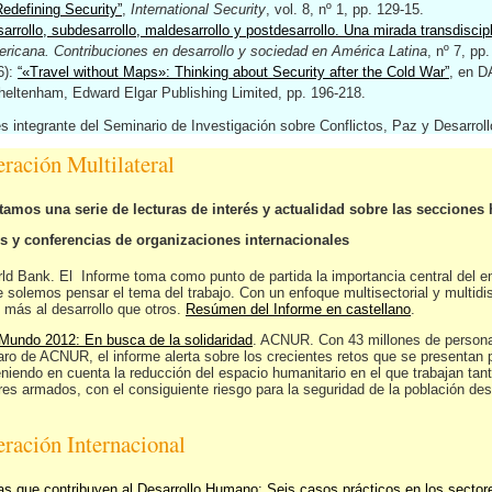
Redefining Security”
,
International Security
, vol. 8, nº 1, pp. 129-15.
arrollo, subdesarrollo, maldesarrollo y postdesarrollo. Una mirada transdiscip
ericana. Contribuciones en desarrollo y sociedad en América Latina
, nº 7, pp.
6):
“«Travel without Maps»: Thinking about Security after the Cold War”
, en D
heltenham, Edward Elgar Publishing Limited, pp. 196-218.
s integrante del Seminario de Investigación sobre Conflictos, Paz y Desarroll
ración Multilateral
tamos una serie de lecturas de interés y actualidad sobre las secciones 
s y conferencias de organizaciones internacionales
rld Bank. El Informe toma como punto de partida la importancia central del e
 solemos pensar el tema del trabajo. Con un enfoque multisectorial y multidis
 más al desarrollo que otros.
Resúmen del Informe en castellano
.
 Mundo 2012: En busca de la solidaridad
. ACNUR. Con 43 millones de persona
aro de ACNUR, el informe alerta sobre los crecientes retos que se presentan p
teniendo en cuenta la reducción del espacio humanitario en el que trabajan 
res armados, con el consiguiente riesgo para la seguridad de la población des
ración Internacional
 que contribuyen al Desarrollo Humano: Seis casos prácticos en los sectores