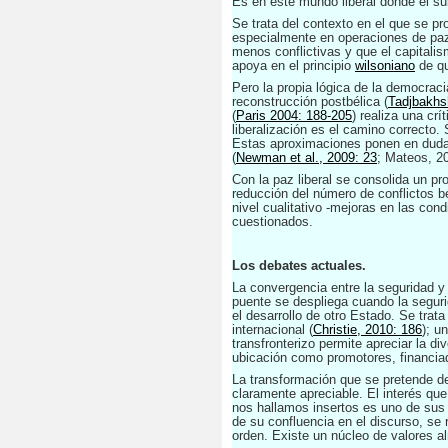
Es en este mundo liberal donde el su
Se trata del contexto en el que se pr
especialmente en operaciones de paz
menos conflictivas y que el capitalis
apoya en el principio
wilsoniano
de qu
Pero la propia lógica de la democrac
reconstrucción postbélica (
Tadjbakhs
(
Paris 2004: 188-205
) realiza una cr
liberalización es el camino correcto.
Estas aproximaciones ponen en duda l
(
Newman et al., 2009: 23
; Mateos, 2
Con la paz liberal se consolida un p
reducción del número de conflictos bé
nivel cualitativo -mejoras en las co
cuestionados.
Los debates actuales.
La convergencia entre la seguridad y 
puente se despliega cuando la seguri
el desarrollo de otro Estado. Se tra
internacional
(
Christie, 2010: 186
);
un
transfronterizo permite apreciar la d
ubicación como promotores, financiado
La transformación que se pretende des
claramente apreciable. El interés que
nos hallamos insertos es uno de sus p
de su confluencia en el discurso, se
orden. Existe un núcleo de valores al