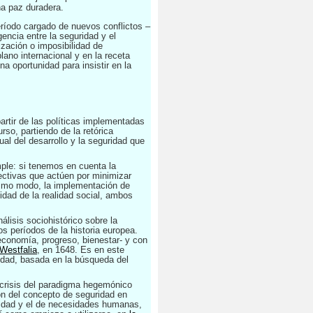
na paz duradera.
ríodo cargado de nuevos conflictos –
encia entre la seguridad y el
ización o imposibilidad de
lano internacional y en la receta
a oportunidad para insistir en la
artir de las políticas implementadas
so, partiendo de la retórica
al del desarrollo y la seguridad que
mple: si tenemos en cuenta la
ectivas que actúen por minimizar
ismo modo, la implementación de
jidad de la realidad social, ambos
álisis sociohistórico sobre la
s períodos de la historia europea.
economía, progreso, bienestar- y con
Westfalia
, en 1648. Es en este
ridad, basada en la búsqueda del
a crisis del paradigma hegemónico
n del concepto de seguridad en
uridad y el de necesidades humanas,