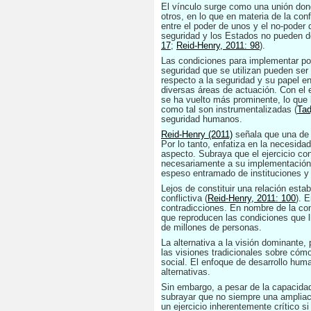
El vínculo surge como una unión dond
otros, en lo que en materia de la con
entre el poder de unos y el no-poder 
seguridad y los Estados no pueden dec
17
;
Reid-Henry, 2011: 98
).
Las condiciones para implementar polí
seguridad que se utilizan pueden ser i
respecto a la seguridad y su papel en
diversas áreas de actuación. Con el 
se ha vuelto más prominente, lo que h
como tal son instrumentalizadas (
Tad
seguridad humanos.
Reid-Henry (2011)
señala que una de 
Por lo tanto, enfatiza en la necesid
aspecto. Subraya que el ejercicio co
necesariamente a su implementación.
espeso entramado de instituciones y 
Lejos de constituir una relación esta
conflictiva (
Reid-Henry, 2011: 100
). 
contradicciones. En nombre de la con
que reproducen las condiciones que l
de millones de personas.
La alternativa a la visión dominante,
las visiones tradicionales sobre cóm
social. El enfoque de desarrollo hum
alternativas.
Sin embargo, a pesar de la capacida
subrayar que no siempre una ampliac
un ejercicio inherentemente crítico s